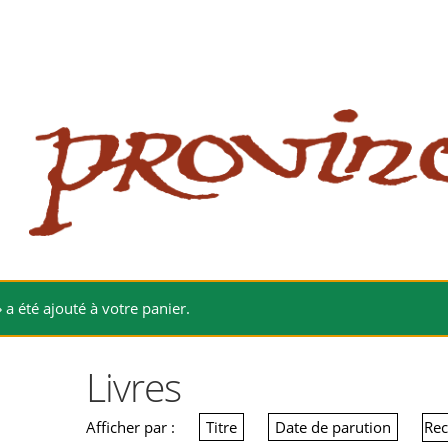
 website
site
babe flashes her big tits and screwed.
 a été ajouté à votre panier.
Livres
Afficher par :
Titre
Date de parution