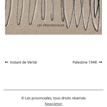
Navigation
Article
Article
Instant de Vérité
Palestine 1948
précédent :
suivant :
de
l’article
© Les provinciales, tous droits réservés
Newsletter