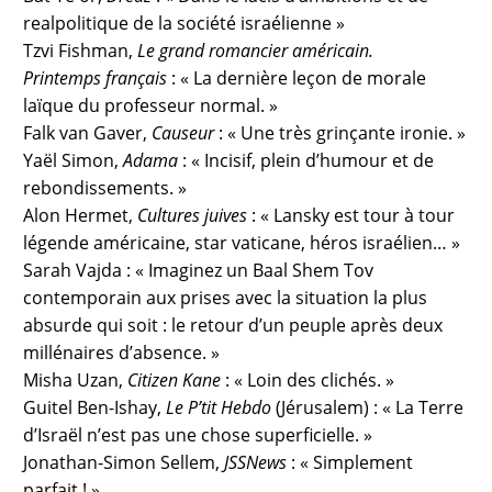
realpolitique de la société israélienne »
Tzvi Fishman,
Le grand romancier américain.
Printemps français
: « La dernière leçon de morale
laïque du professeur normal. »
Falk van Gaver,
Causeur
: « Une très grinçante ironie. »
Yaël Simon,
Adama
: « Incisif, plein d’humour et de
rebondissements. »
Alon Hermet,
Cultures juives
: « Lansky est tour à tour
légende américaine, star vaticane, héros israélien… »
Sarah Vajda : « Imaginez un Baal Shem Tov
contemporain aux prises avec la situation la plus
absurde qui soit : le retour d’un peuple après deux
millénaires d’absence. »
Misha Uzan,
Citizen Kane
: « Loin des clichés. »
Guitel Ben-Ishay,
Le P’tit Hebdo
(Jérusalem) : « La Terre
d’Israël n’est pas une chose superficielle. »
Jonathan-Simon Sellem,
JSSNews
: « Simplement
parfait ! »