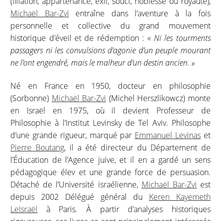
(filiation, appartenance, exil, souci, noblesse ou royauté),
Michaël Bar-Zvi
entraîne dans l’aventure à la fois
personnelle et collective du grand mouvement
historique d’éveil et de rédemption :
« Ni les tourments
passagers ni les convulsions d’agonie d’un peuple mourant
ne l’ont engendré, mais le malheur d’un destin ancien. »
Né en France en 1950, docteur en philosophie
(Sorbonne)
Michaël Bar-Zvi
(Michel Herszlikowcz) monte
en Israël en 1975, où il devient Professeur de
Philosophie à l’Institut Levinsky de Tel Aviv. Philosophe
d’une grande rigueur, marqué par
Emmanuel Levinas
et
Pierre Boutang
, il a été directeur du Département de
l’Éducation de l’Agence juive, et il en a gardé un sens
pédagogique élev et une grande force de persuasion.
Détaché de l’Université israélienne,
Michaël Bar-Zvi
est
depuis 2002 Délégué général du
Keren Kayemeth
LeIsraël
à Paris. À partir d’analyses historiques