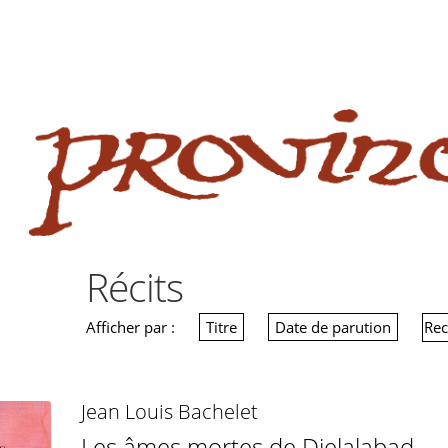
 website
site
babe flashes her big tits and screwed.
Récits
Afficher par :
Titre
Date de parution
Jean Louis Bachelet
Les âmes mortes de Djelalabad