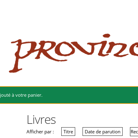
 website
site
babe flashes her big tits and screwed.
jouté à votre panier.
Livres
Afficher par :
Titre
Date de parution