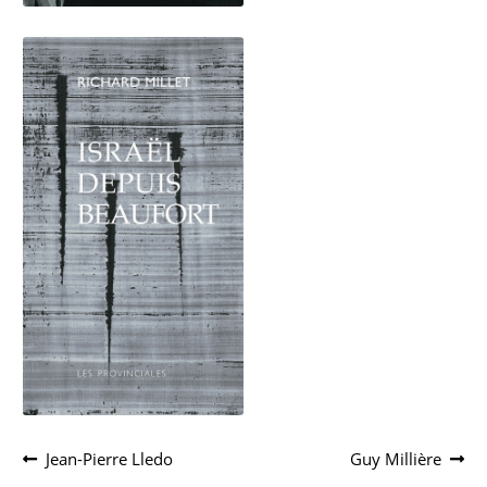
Navigation
Article
Article
Jean-Pierre Lledo
Guy Millière
précédent :
suivant :