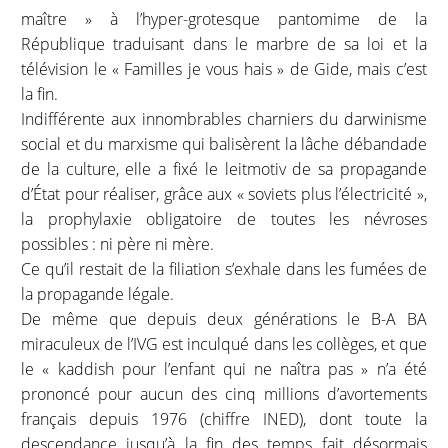
maître » à l’hyper-grotesque pantomime de la
République traduisant dans le marbre de sa loi et la
télévision le « Familles je vous hais » de Gide, mais c’est
la fin.
Indifférente aux innombrables charniers du darwinisme
social et du marxisme qui balisèrent la lâche débandade
de la culture, elle a fixé le leitmotiv de sa propagande
d’État pour réaliser, grâce aux « soviets plus l’électricité »,
la prophylaxie obligatoire de toutes les névroses
possibles : ni père ni mère.
Ce qu’il restait de la filiation s’exhale dans les fumées de
la propagande légale.
De même que depuis deux générations le B-A BA
miraculeux de l’IVG est inculqué dans les collèges, et que
le « kaddish pour l’enfant qui ne naîtra pas » n’a été
prononcé pour aucun des cinq millions d’avortements
français depuis 1976 (chiffre INED), dont toute la
descendance jusqu’à la fin des temps fait désormais