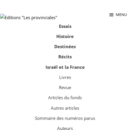
sabara great ass.pop over to this website
site
babe flashes her
big tits and screwed.
MENU
Aller
Aller
à
au
Essais
la
contenu
Histoire
navigation
L’Avenir du printemps
Destinées
Récits
par
Olivier Véron
Israël et la France
Livres
AJOUTER AU PANIER
Revue
168 pages, 12 €
Articles du fonds
Autres articles
Contre Soral. Contre Valls.
Sommaire des numéros parus
« Mignonne allons voir si la rose… »
Ronsard.
Auteurs