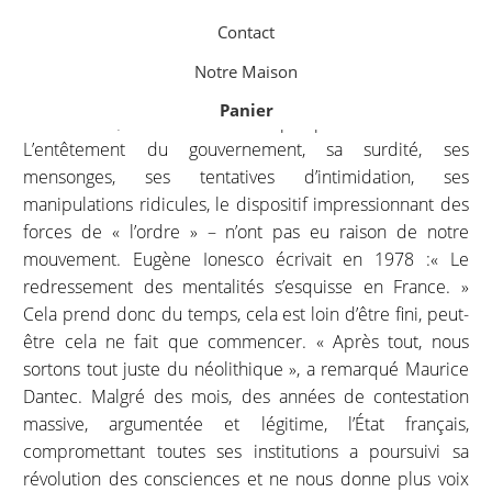
Contact
Camarades !
Notre Maison
Le vingt-six mai dernier, aux Invalides, nous avons perdu
Panier
une bataille, mais nous n’avons pas perdu notre cause.
L’entêtement du gouvernement, sa surdité, ses
mensonges, ses tentatives d’intimidation, ses
manipulations ridicules, le dispositif impressionnant des
forces de « l’ordre » – n’ont pas eu raison de notre
mouvement. Eugène Ionesco écrivait en 1978 :« Le
redressement des mentalités s’esquisse en France. »
Cela prend donc du temps, cela est loin d’être fini, peut-
être cela ne fait que commencer. « Après tout, nous
sortons tout juste du néolithique », a remarqué Maurice
Dantec. Malgré des mois, des années de contestation
massive, argumentée et légitime, l’État français,
compromettant toutes ses institutions a poursuivi sa
révolution des consciences et ne nous donne plus voix