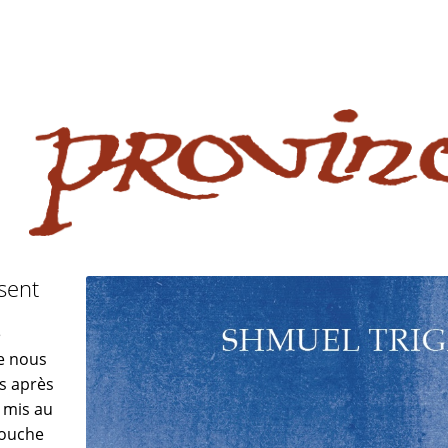
 website
site
babe flashes her big tits and screwed.
sent
e
ue nous
es après
 mis au
touche