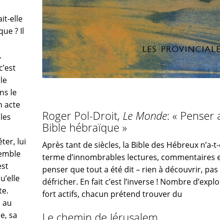
t-elle
ue ? Il
.
c’est
le
ns le
n acte
Roger Pol-Droit,
Le Monde
: « Penser 
les
Bible hébraïque »
ter, lui
Après tant de siècles, la Bible des Hébreux n’a-t-
semble
terme d’innombrables lectures, commentaires e
est
penser que tout a été dit – rien à découvrir, pas
u’elle
défricher. En fait c’est l’inverse ! Nombre d’ex
te.
fort actifs, chacun prétend trouver du
d au
Le chemin de Jérusalem
le, sa