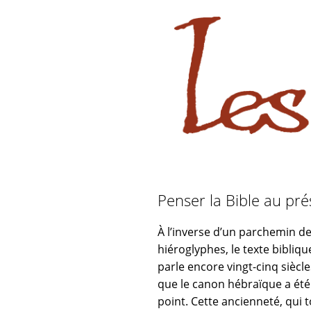
sabara great ass.pop over to this
Aller
Aller
à
au
la
contenu
navigation
Penser la Bible au pré
À l’inverse d’un parchemin d
hiéroglyphes, le texte bibliq
parle encore vingt-cinq siècl
que le canon hébraïque a été
point. Cette ancienneté, qui 