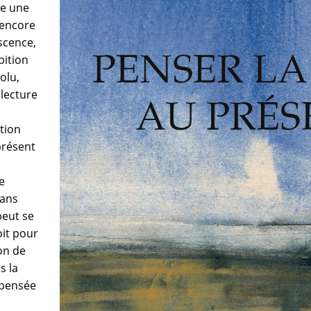
te une
 encore
scence,
bition
olu,
 lecture
tion
présent
e
dans
peut se
it pour
ion de
s la
 pensée