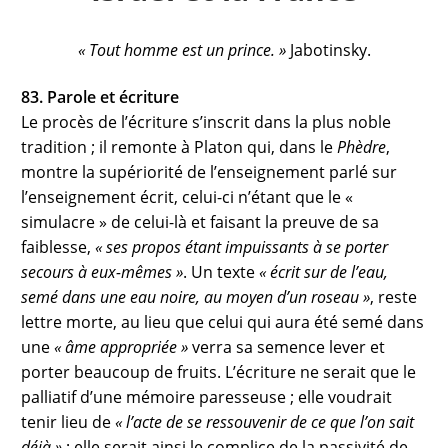
« Tout homme est un prince. »
Jabotinsky.
83. Parole et écriture
Le procès de l’écriture s’inscrit dans la plus noble
tradition ; il remonte à Platon qui, dans le
Phèdre
,
montre la supériorité de l’enseignement parlé sur
l’enseignement écrit, celui-ci n’étant que le «
simulacre » de celui-là et faisant la preuve de sa
faiblesse,
« ses propos étant impuissants à se porter
secours à eux-mêmes »
. Un texte
« écrit sur de l’eau,
semé dans une eau noire, au moyen d’un roseau »
, reste
lettre morte, au lieu que celui qui aura été semé dans
une
« âme appropriée »
verra sa semence lever et
porter beaucoup de fruits. L’écriture ne serait que le
palliatif d’une mémoire paresseuse ; elle voudrait
tenir lieu de
« l’acte de se ressouvenir de ce que l’on sait
déjà »
; elle serait ainsi le complice de la passivité de