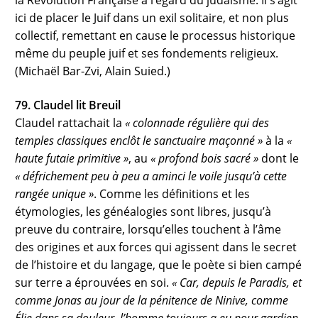
la Révolution Française à l’égard du judaïsme. Il s’agit
ici de placer le Juif dans un exil solitaire, et non plus
collectif, remettant en cause le processus historique
même du peuple juif et ses fondements religieux.
(Michaël Bar-Zvi, Alain Suied.)
79. Claudel lit Breuil
Claudel rattachait la
« colonnade régulière qui des
temples classiques enclôt le sanctuaire maçonné »
à la
«
haute futaie primitive »
, au
« profond bois sacré »
dont le
« défrichement peu à peu a aminci le voile jusqu’à cette
rangée unique »
. Comme les définitions et les
étymologies, les généalogies sont libres, jusqu’à
preuve du contraire, lorsqu’elles touchent à l’âme
des origines et aux forces qui agissent dans le secret
de l’histoire et du langage, que le poète si bien campé
sur terre a éprouvées en soi.
« Car, depuis le Paradis, et
comme Jonas au jour de la pénitence de Ninive, comme
Élie dans sa douleur, l’homme toujours a eu pour gardien