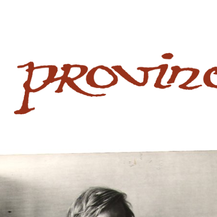
 website
site
babe flashes her big tits and screwed.