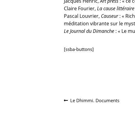
Jacques Henric,
Art press
: « ce 
Claire Fourier,
La cause littéraire
Pascal Louvrier,
Causeur
: « Ric
méditation vibrante sur le myst
Le Journal du Dimanche
: « Le m
[ssba-buttons]
Navigation
Article
Le Dhimmi. Documents
précédent :
de
l’article