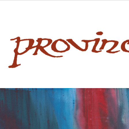
 website
site
babe flashes her big tits and screwed.