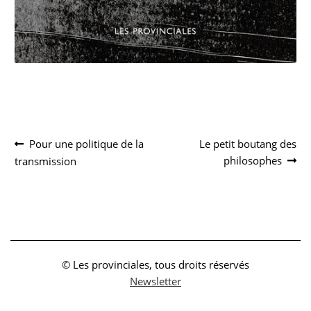
Navigation
Article
Article
Pour une politique de la
Le petit boutang des
précédent :
suivant :
philosophes
transmission
de
l’article
© Les provinciales, tous droits réservés
Newsletter