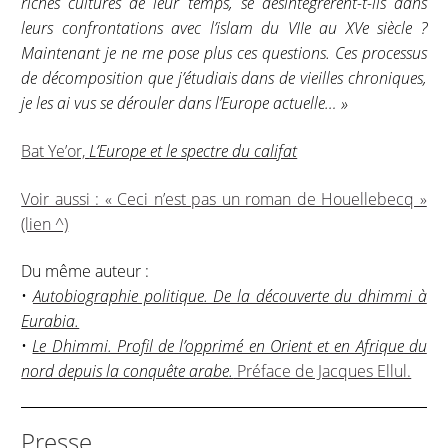
riches cultures de leur temps, se désintégrèrent-t-ils dans
leurs confrontations avec l’islam du VIIe au XVe siècle ?
Maintenant je ne me pose plus ces questions. Ces processus
de décomposition que j’étudiais dans de vieilles chroniques,
je les ai vus se dérouler dans l’Europe actuelle… »
Bat Ye’or,
L’Europe et le spectre du califat
Voir aussi : « Ceci n’est pas un roman de Houellebecq »
(lien ^)
Du même auteur :
•
Autobiographie politique. De la découverte du dhimmi à
Eurabia.
•
Le Dhimmi. Profil de l’opprimé en Orient et en Afrique du
nord depuis la conquête arabe.
Préface de Jacques Ellul.
Presse