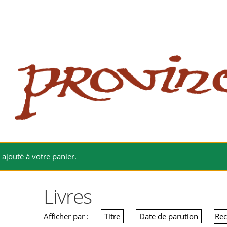
 website
site
babe flashes her big tits and screwed.
é ajouté à votre panier.
Livres
Afficher par :
Titre
Date de parution