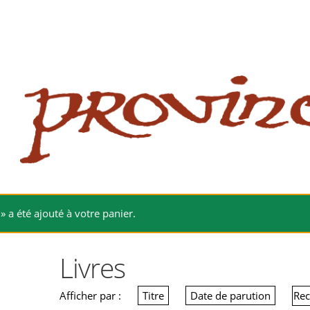
 website
site
babe flashes her big tits and screwed.
» a été ajouté à votre panier.
Livres
Afficher par :
Titre
Date de parution