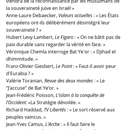
viendra de la reconnaissance par les musulmans de
la souveraineté juive en Israël »
Anne-Laure Debaecker,
Valeurs actuelles
: « Les États
européens ont-ils délibérément désintégré leur
souveraineté ? »
Hubert Levy-Lambert,
Le Figaro
: « On ne bâtit pas de
paix durable sans regarder la vérité en face. »
Véronique Chemla interroge Bat Ye'or : « Djihad et
dhimmitude. »
Franz-Olivier Giesbert,
Le Point
: « Faut-il avoir peur
d'Eurabia ? »
Valérie Toranian,
Revue des deux mondes :
« Le
“J’accuse” de Bat Ye’or. »
Jean-Frédéric Poisson,
L’islam à la conquête de
l’Occident:
«La Stratégie dévoilée. »
Richard Haddad,
TV Libertés
: « Le sort réservé aux
peuples vaincus. »
Jean-Yves Camus,
L'Arche
: « Il faut faire le