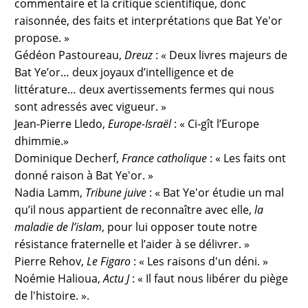
commentaire et la critique scientifique, donc
raisonnée, des faits et interprétations que Bat Ye'or
propose. »
Gédéon Pastoureau,
Dreuz
: « Deux livres majeurs de
Bat Ye’or… deux joyaux d’intelligence et de
littérature… deux avertissements fermes qui nous
sont adressés avec vigueur. »
Jean-Pierre Lledo,
Europe-Israël
: « Ci-gît l’Europe
dhimmie.»
Dominique Decherf,
France catholique
: « Les faits ont
donné raison à Bat Ye'or. »
Nadia Lamm,
Tribune juive
: « Bat Ye'or étudie un mal
qu’il nous appartient de reconnaître avec elle,
la
maladie de l’islam
, pour lui opposer toute notre
résistance fraternelle et l’aider à se délivrer. »
Pierre Rehov,
Le Figaro
: « Les raisons d'un déni. »
Noémie Halioua,
Actu J
: « Il faut nous libérer du piège
de l'histoire. ».