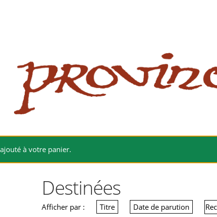
 website
site
babe flashes her big tits and screwed.
ajouté à votre panier.
Destinées
Afficher par :
Titre
Date de parution