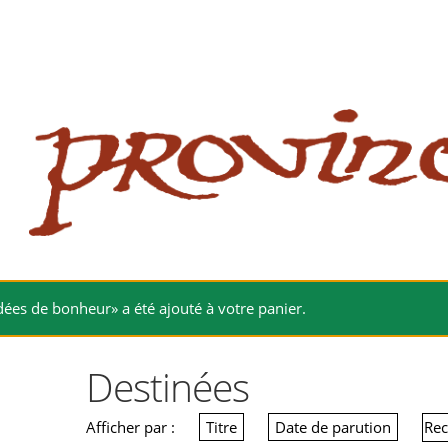
 website
site
babe flashes her big tits and screwed.
ées de bonheur» a été ajouté à votre panier.
Destinées
Afficher par :
Titre
Date de parution