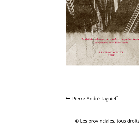
Navigation
Article
Pierre-André Taguieff
précédent :
de
l’article
© Les provinciales, tous droit