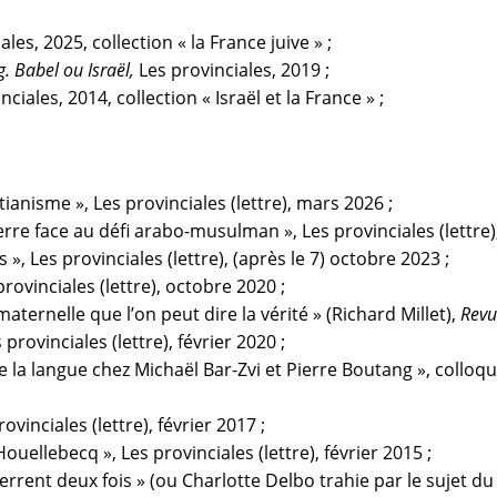
ales, 2025, c
ollection « la France juive »
;
. Babel ou Israël
,
Les provinciales, 2019 ;
inciales, 2014,
collection « Israël et la France »
;
anisme », Les provinciales (lettre), mars 2026 ;
a terre face au défi arabo-musulman », Les provinciales (lettr
s »
,
Les provinciales (lettre), (après le 7) octobre 2023 ;
provinciales (lettre), octobre 2020 ;
aternelle que l’on peut dire la vérité » (Richard Millet),
Revu
 provinciales (lettre), février 2020 ;
e la langue chez Michaël Bar-Zvi et Pierre Boutang
»
,
colloq
ovinciales (lettre), février 2017 ;
Houellebecq »
,
Les provinciales (lettre), février 2015 ;
rent deux fois » (ou Charlotte Delbo trahie par le sujet du 