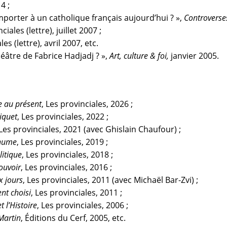
14 ;
mporter à un catholique français aujourd’hui ? »
,
Controverse
ciales (lettre), juillet 2007 ;
es (lettre), avril 2007, etc.
héâtre de Fabrice Hadjadj ? »,
Art, culture & foi,
janvier 2005.
e au présent
, Les provinciales, 2026 ;
iquet
, Les provinciales, 2022 ;
 Les provinciales, 2021 (avec
Ghislain Chaufour
) ;
thume
, Les provinciales, 2019 ;
litique
, Les provinciales, 2018 ;
ouvoir
, Les provinciales, 2016 ;
x jours
, Les provinciales, 2011 (avec
Michaël Bar-Zvi
) ;
nt choisi
, Les provinciales, 2011 ;
t l’Histoire
, Les provinciales, 2006 ;
-Martin
, Éditions du Cerf, 2005, etc.