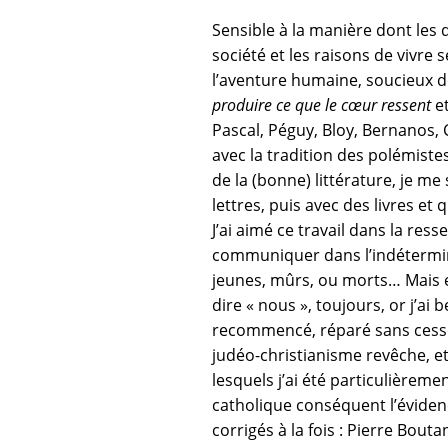
Sensible à la manière dont les d
société et les raisons de vivre
l’aventure humaine, soucieux de 
produire ce que le cœur ressent
et
Pascal
,
Péguy
, Bloy,
Bernanos
,
avec la tradition des polémistes
de la (bonne) littérature, je me 
lettres, puis avec des livres et
q
J’ai aimé ce travail dans la re
communiquer dans l’indétermin
jeunes, mûrs, ou morts… Mais e
dire « nous », toujours, or j’ai b
recommencé, réparé sans cesse 
judéo-christianisme revêche, et
lesquels j’ai été particulièremen
catholique conséquent l’évidenc
corrigés à la fois :
Pierre Bouta