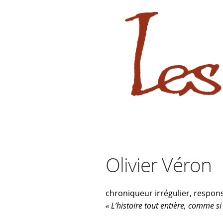
sabara great ass.pop over to this
Aller
Aller
à
au
la
contenu
navigation
Olivier Véron
chroniqueur irrégulier,
responsa
« L’histoire tout entière, comme si