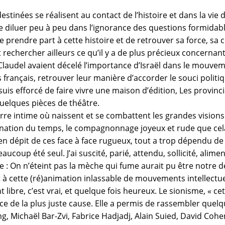
estinées se réalisent au contact de l’histoire et dans la vie d
 se diluer peu à peu dans l’ignorance des questions formida
prendre part à cette histoire et de retrouver sa force, sa co
 rechercher ailleurs ce qu’il y a de plus précieux concernant 
Claudel
avaient décelé l’importance d’Israël dans le mouveme
 français, retrouver leur manière d’accorder le souci politiq
suis efforcé de faire vivre
une maison d’édition, Les provinci
uelques pièces de théâtre.
sserre intime où naissent et se combattent les grandes vision
ation du temps, le compagnonnage joyeux et rude que cela
n dépit de ces face à face rugueux, tout a trop dépendu de 
eaucoup été seul. J’ai suscité, parié, attendu, sollicité, alime
: On n’éteint pas la mèche qui fume aurait pu être notre d
 à cette (ré)animation inlassable de mouvements intellectue
t libre, c’est vrai, et quelque fois heureux. Le sionisme, « ce
e de la plus juste cause. Elle a permis de rassembler quelque
ng
,
Michaël Bar-Zvi
,
Fabrice Hadjadj
,
Alain Suied,
David Cohe