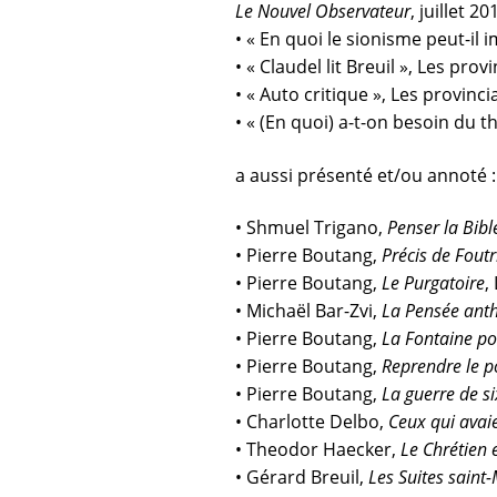
Le Nouvel Observateur
, juillet 20
•
« En quoi le sionisme peut-il i
•
« Claudel lit Breuil »,
Les provin
•
« Auto critique »
,
Les provincial
• « (En quoi) a-t-on besoin du t
a aussi présenté et/ou annoté :
• Shmuel Trigano,
Penser la Bibl
• Pierre Boutang,
Précis de Foutr
• Pierre Boutang,
Le Purgatoire
,
• Michaël Bar-Zvi,
La Pensée an
• Pierre Boutang,
La Fontaine po
• Pierre Boutang,
Reprendre le p
• Pierre Boutang,
La guerre de si
• Charlotte Delbo,
Ceux qui avaie
• Theodor Haecker,
Le Chrétien e
• Gérard Breuil,
Les Suites saint