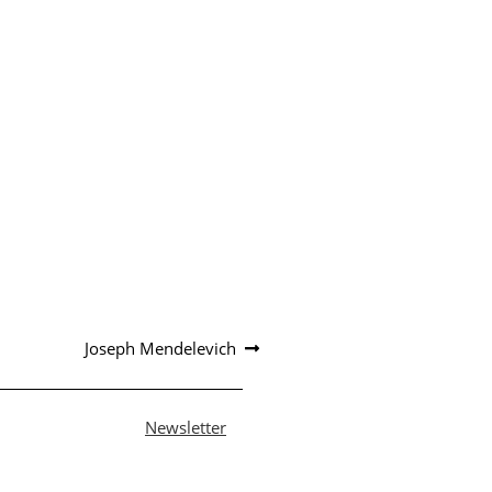
Article
Joseph Mendelevich
suivant :
Newsletter