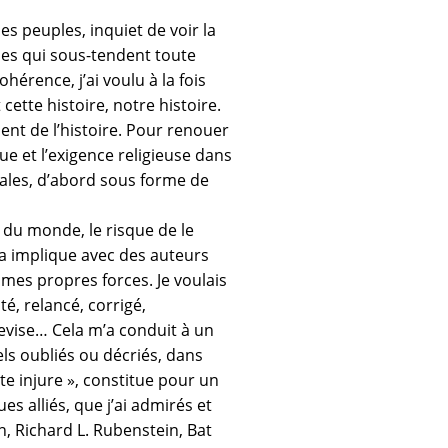
es peuples, inquiet de voir la
bles qui sous-tendent toute
hérence, j’ai voulu à la fois
cette histoire, notre histoire.
nt de l’histoire. Pour renouer
ue et l’exigence religieuse dans
ales
, d’abord sous forme de
s du monde, le risque de le
 implique avec des auteurs
mes propres forces. Je voulais
nté, relancé, corrigé,
evise… Cela m’a conduit à un
ls oubliés ou décriés, dans
tte injure », constitue pour un
s alliés, que j’ai admirés et
n,
Richard L. Rubenstein,
Bat