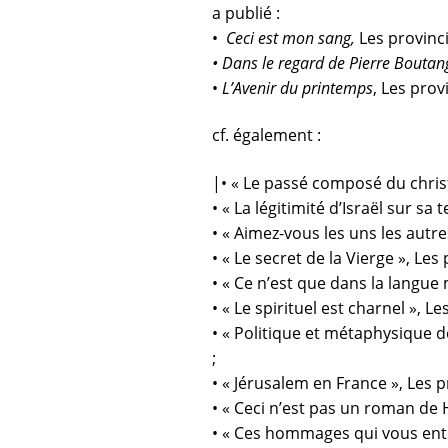
a publié :
•
Ceci est mon sang,
Les provinci
•
Dans le regard de Pierre Boutang
•
L’Avenir du printemps
, Les prov
cf. également :
|• « Le passé composé du christi
• « La légitimité d’Israël sur s
•
« Aimez-vous les uns les autre
• «
Le secret de la Vierge »
,
Les 
•
« Ce n’est que dans la langue m
•
« Le spirituel est charnel »
,
Les
•
«
Politique et métaphysique d
;
•
« Jérusalem en France »
,
Les pr
•
« Ceci n’est pas un roman de 
•
« Ces hommages qui vous enter