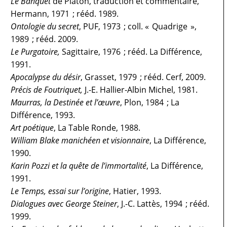
Le Banquet
de Platon, traduction et commentaire,
Hermann, 1971 ; rééd. 1989.
Ontologie du secret
, PUF, 1973 ; coll. « Quadrige »,
1989 ; rééd. 2009.
Le Purgatoire,
Sagittaire, 1976 ; rééd. La Différence,
1991.
Apocalypse du désir
, Grasset, 1979 ; rééd. Cerf, 2009.
Précis de Foutriquet,
J.-E. Hallier-Albin Michel, 1981.
Maurras, la Destinée et l’œuvre
, Plon, 1984 ; La
Différence, 1993.
Art poétique
, La Table Ronde, 1988.
William Blake manichéen et visionnaire
, La Différence,
1990.
Karin Pozzi et la quête de l’immortalité
, La Différence,
1991.
Le Temps, essai sur l’origine
, Hatier, 1993.
Dialogues avec George Steiner
, J.-C. Lattès, 1994 ; rééd.
1999.