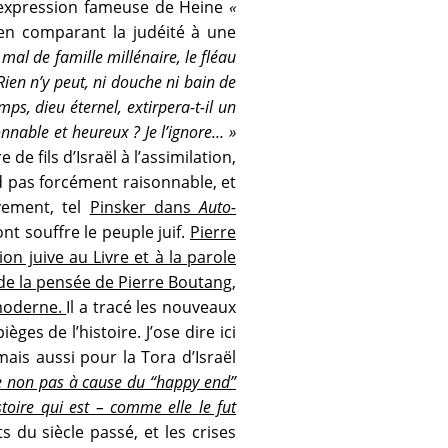
d l’expression fameuse de Heine
«
 en comparant la judéité à une
 mal de famille millénaire, le fléau
Rien n’y peut, ni douche ni bain de
ps, dieu éternel, extirpera-t-il un
sonnable et heureux ? Je l’ignore… »
e fils d’Israël à l’assimilation,
nd pas forcément raisonnable, et
vement, tel
Pinsker dans
Auto-
t souffre le peuple juif.
Pierre
n juive au Livre et à la parole
de la pensée de Pierre Boutang,
 moderne.
Il a tracé les nouveaux
ges de l’histoire. J’ose dire ici
 mais aussi pour la Tora d’Israël
le non pas à cause du “happy end”
stoire qui est – comme elle le fut
s du siècle passé, et les crises