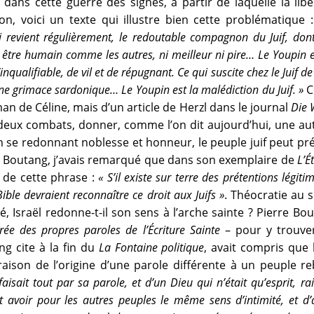
 dans cette guerre des signes, à partir de laquelle la libé
on, voici un texte qui illustre bien cette problématique 
revient régulièrement, le redoutable compagnon du Juif, dont 
n être humain comme les autres, ni meilleur ni pire… Le Youpin e
ualifiable, de vil et de répugnant. Ce qui suscite chez le Juif de
une grimace sardonique… Le Youpin est la malédiction du Juif. »
Ce
 de Céline, mais d’un article de Herzl dans le journal
Die 
eux combats, donner, comme l’on dit aujourd’hui, une autr
n se redonnant noblesse et honneur, le peuple juif peut pr
re Boutang, j’avais remarqué que dans son exemplaire de
L’É
 de cette phrase :
« S’il existe sur terre des prétentions légiti
Bible devraient reconnaître ce droit aux Juifs »
. Théocratie au 
, Israël redonne-t-il son sens à l’arche sainte ? Pierre Bou
irée des propres paroles de l’Écriture Sainte
– pour y trouver 
g cite à la fin du
La Fontaine politique
, avait compris que 
ison de l’origine d’une parole différente à un peuple rebe
aisait tout par sa parole, et d’un Dieu qui n’était qu’esprit, rai
 avoir pour les autres peuples le même sens d’intimité, et 