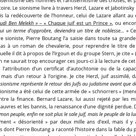
antisémitisme des hommes et l’antisémitisme des choses, e
stoire. Le sionisme livre à travers Herzl, Lazare et Jabotinsk
ais la redécouverte de l’honneur, celui de Lazare allant au
hudi Ben Melekh »
– « Chaque juif est un Prince »
, ou enco
hui un terme d’opprobre, deviendra un titre de noblesse… »
Cet
e sioniste, Pierre Boutang l’a saisie dans toute sa grandeu
as à un roman de chevalerie, pour reprendre le titre de
elle il dit à propos de l’Irgoun et du groupe Stern, je cite « (
 ne saurait trop encourager ces jours-ci à la lecture de ce
 l’attribution d’un certificat d’autochtonie ou de la cap
 mais d’un retour à l’origine. Je cite Herzl, juif assimilé
 sionisme représente le retour des Juifs au judaïsme avant que de
ionisme a été celui de cette armée de « schnorrers » (mend
tre la finance. Bernard Lazare, lui aussi rejeté par les mi
auvres et les bannis, la renaissance d’une dignité perdue. 
on peuple, enfin ne soit plus le sale juif, mais le peuple de la lum
ement « désorienté » par deux mille ans d’exil, mais il y
dont Pierre Boutang a raconté l’histoire dans la fable du p