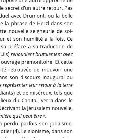
t propose une autre approche de
y le secret d’un autre retour. Pas
 duel avec Drumont, ou la belle
re la phrase de Herzl dans son
te nouvelle seigneurie de soi-
r et son humilité à la fois. Ce
 sa préface à sa traduction de
..ils)
renouaient brutalement avec
t ouvrage prémonitoire. Et cette
acité retrouvée de mouvoir une
, dans son discours inaugural au
 représenter leur retour à la terre
iants) et de miséreux, tels que
lieux du Capital, verra dans le
Décrivant la Jérusalem nouvelle,
ière qu’il peut être ».
 a perdu parfois son judaïsme,
otier (4). Le sionisme, dans son