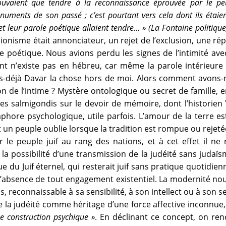
pouvaient que tendre à la reconnaissance éprouvée par le peup
ments de son passé ; c’est pourtant vers cela dont ils étaien
et leur parole poétique allaient tendre… » (La Fontaine politique
sionisme était annonciateur, un rejet de l’exclusion, une ré
 poétique. Nous avions perdu les signes de l’intimité avec 
nt n’existe pas en hébreu, car même la parole intérieure
ours-déjà Davar la chose hors de moi. Alors comment avons
on de l’intime ? Mystère ontologique ou secret de famille,
 les salmigondis sur le devoir de mémoire, dont l’historie
hore psychologique, utile parfois. L’amour de la terre est
un peuple oublie lorsque la tradition est rompue ou rejeté
r le peuple juif au rang des nations, et à cet effet il n
r la possibilité d’une transmission de la judéité sans judaïs
 du Juif éternel, qui resterait juif sans pratique quotidien
’absence de tout engagement existentiel. La modernité nou
, reconnaissable à sa sensibilité, à son intellect ou à son s
e la judéité comme héritage d’une force affective inconnue,
e construction psychique »
. En déclinant ce concept, on renco