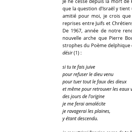
Je ne cesse depuis la mort de 
que la question d’Israël y tien
amitié pour moi, je crois que
reprises entre Juifs et Chrétie
De 1967, année de notre renco
nouvelle arche que Pierre Bou
strophes du Poème delphique qui
désir
(1) :
si tu te fais juive
pour refuser le dieu venu
pour tuer tout le faux des dieux
et même pour retrouver les eaux v
des jours de l’origine
je me ferai amalécite
je ravagerai les plaines,
y étant descendu.