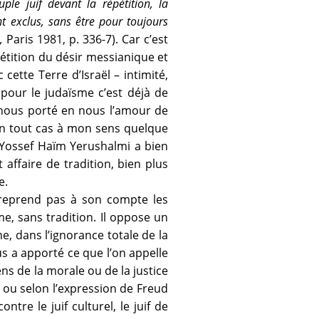
le juif devant la répétition, la
t exclus, sans être pour toujours
,
Paris 1981, p. 336-7). Car c’est
pétition du désir messianique et
cette Terre d’Israël – intimité,
 pour le judaïsme c’est déjà de
-nous porté en nous l’amour de
 en tout cas à mon sens quelque
n Yossef Haïm Yerushalmi a bien
 affaire de tradition, bien plus
e.
e reprend pas à son compte les
me, sans tradition. Il oppose un
ne, dans l’ignorance totale de la
s a apporté ce que l’on appelle
ens de la morale ou de la justice
 ou selon l’expression de Freud
ntre le juif culturel, le juif de