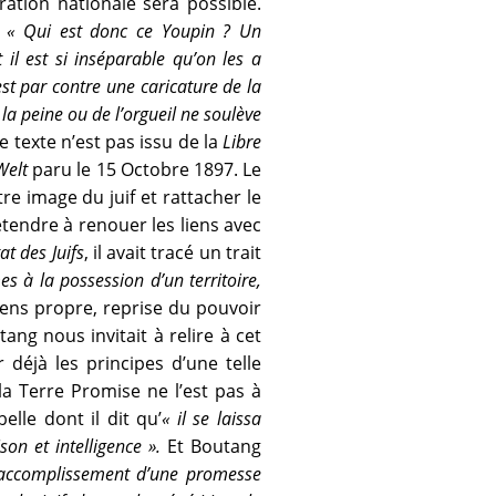
ration nationale sera possible.
:
« Qui est donc ce Youpin ? Un
il est si inséparable qu’on les a
st par contre une caricature de la
 la peine ou de l’orgueil ne soulève
 texte n’est pas issu de la
Libre
Welt
paru le 15 Octobre 1897. Le
e image du juif et rattacher le
étendre à renouer les liens avec
tat des Juifs
, il avait tracé un trait
mes à la possession d’un territoire,
sens propre, reprise du pouvoir
tang nous invitait à relire à cet
déjà les principes d’une telle
la Terre Promise ne l’est pas à
lle dont il dit qu’
« il se laissa
son et intelligence ».
Et Boutang
d’accomplissement d’une promesse