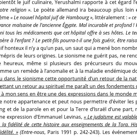
 bientôt le juif culinaire, Yerushalmi rapporte à cet égar
tre religion »
. Le poète allemand ira beaucoup plus loin
oème
« Le nouvel hôpital juif de Hambourg »
, littéralement :
« ce
yance malsaine de l’ancienne Égypte. Mal incurable et profond ! 
 ni tous les médicaments que cet hôpital offre à ses hôtes. Le tem
ère à l’enfant ? Le petit-fils pourra-t-il une fois guérir, être rai
 honteux il n’y a qu’un pas, un saut qui a mené bon nombre d
 mépris de leurs origines. Le sionisme ne guérit pas, ne re
nde heureux, même si plusieurs des précurseurs du mou
comme un remède à l’anomalie et à la maladie endémique don
dans le sionisme cette opportunité d’un retour de la natio
mettant un retour au spirituel me paraît un des fondements 
ut à mon sens en être une des expressions dans le monde
e notre appartenance et peut nous permettre d’éviter les piè
ang et de la parole en et pour la Terre d’Israël d’une part,
une expression d’Emmanuel Levinas,
« Le judaïsme est valab
la fidélité de cette histoire aux enseignements de la Tora. Hi
délité. »
(Entre-nous
, Paris 1991 p. 242-243). Les événement