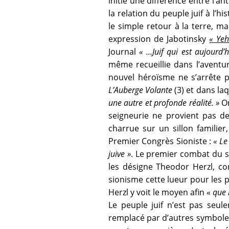
initie une différence entre l’
la relation du peuple juif à l’hi
le simple retour à la terre, m
expression de Jabotinsky
« Ye
Journal
« …Juif qui est aujourd’
même recueillie dans l’aventur
nouvel héroïsme ne s’arrête p
L’Auberge Volante
(3) et dans laqu
une autre et profonde réalité. »
On
seigneurie ne provient pas de
charrue sur un sillon familier,
Premier Congrès Sioniste :
« Le
juive »
. Le premier combat du s
les désigne Theodor Herzl, con
sionisme cette lueur pour les p
Herzl y voit le moyen afin «
que m
Le peuple juif n’est pas seul
remplacé par d’autres symboles 