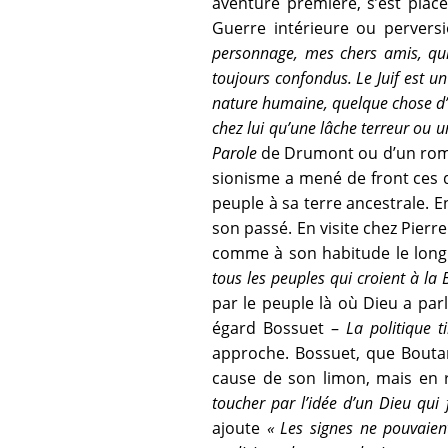
aventure première, s’est placé
Guerre intérieure ou perversi
personnage, mes chers amis, qui 
toujours confondus. Le Juif est u
nature humaine, quelque chose d’inq
chez lui qu’une lâche terreur ou 
Parole
de Drumont ou d’un roman
sionisme a mené de front ces d
peuple à sa terre ancestrale. E
son passé. En visite chez Pier
comme à son habitude le long
tous les peuples qui croient à la 
par le peuple là où Dieu a parlé
égard Bossuet –
La politique t
approche. Bossuet, que Boutan
cause de son limon, mais en ra
toucher par l’idée d’un Dieu qui f
ajoute
« Les signes ne pouvaient