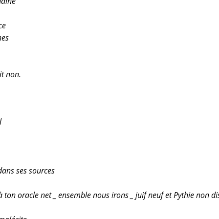
haine
ce
nes
it non.
l
 dans ses sources
ton oracle net _ ensemble nous irons _ juif neuf et Pythie non d