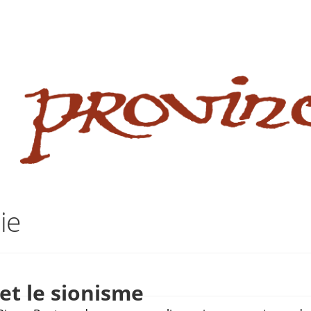
 website
site
babe flashes her big tits and screwed.
aie
et le sionisme