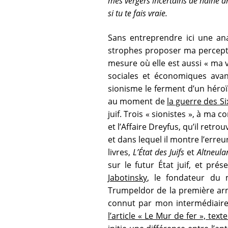
mes vergers incertains de haine a
si tu te fais vraie.
Sans entreprendre ici une an
strophes proposer ma percepti
mesure où elle est aussi « ma 
sociales et économiques avant
sionisme le ferment d’un héroïs
au moment de
la guerre des Si
juif. Trois « sionistes », à m
et l’Affaire Dreyfus, qu’il retr
et dans lequel il montre l’erre
livres,
L’État des Juifs
et
Altneula
sur le futur État juif, et pr
Jabotinsky
, le fondateur du 
Trumpeldor de la première ar
connut par mon intermédiair
l’article « Le Mur de fer », tex