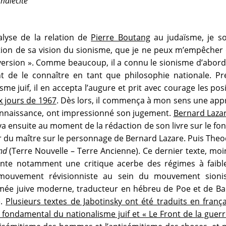
malécite
alyse de la relation de
Pierre Boutang
au judaïsme, je so
on de sa vision du sionisme, que je ne peux m’empêcher d’
version ». Comme beaucoup, il a connu le sionisme d’abord p
 de le connaître en tant que philosophie nationale. Pre
me juif, il en accepta l’augure et prit avec courage les po
x jours de 1967
. Dès lors, il commença à mon sens une app
a connaissance, ont impressionné son jugement.
Bernard Laza
ouva ensuite au moment de la rédaction de son livre sur le fon
ur du maître sur le personnage de Bernard Lazare. Puis The
nd
(Terre Nouvelle – Terre Ancienne). Ce dernier texte, moi
ésente notamment une critique acerbe des régimes à faib
mouvement révisionniste au sein du mouvement sionis
mée juive moderne, traducteur en hébreu de Poe et de Bau
e.
Plusieurs textes de Jabotinsky ont été traduits en fra
te fondamental du nationalisme juif et « Le Front de la guer