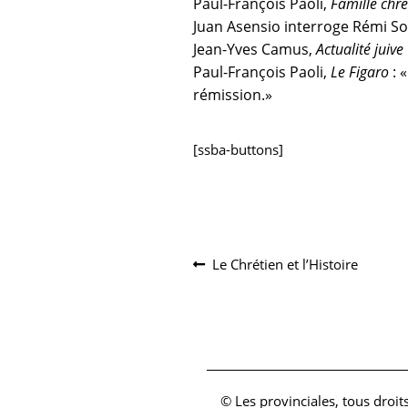
Paul-François Paoli,
Famille chr
Juan Asensio interroge Rémi S
Jean-Yves Camus,
Actualité juive
Paul-François Paoli,
Le Figaro
: 
rémission.»
[ssba-buttons]
Navigation
Article
Le Chrétien et l’Histoire
précédent :
de
l’article
© Les provinciales, tous droit