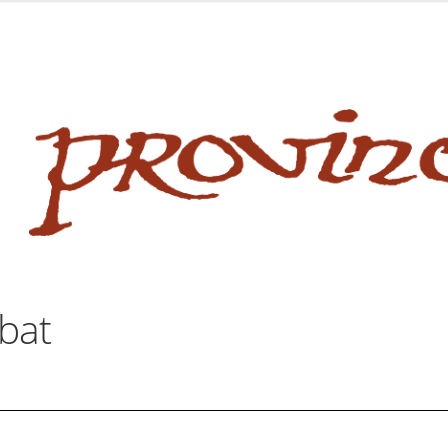
 website
site
babe flashes her big tits and screwed.
bat