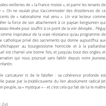
es vieilleries de « la France moisie », et parmi les tenants de
se ». On ne voulait plus s’accommoder des dissidences de ce
cents de « nationalisme mal venu ». Un vrai lecteur comme
éler la force de son attachement à ce paysan bergsonien qui
» assez élevée pour souffrir à ce point de la voir dévoyée… Péguy
comme inspirateur de la vraie résistance qu’au programme de
 ce catholique privé des sacrements qui donne aujourd’hui aux
 d’échapper au bourgeoisisme homicide et à la paillardise
uel est charnel une bonne fois, et jusqu’au bout des ongles, et
arnation qui nous poursuit sans faiblir depuis
notre jeunesse
,
enfantin.
e caricaturer ni de le falsifier : sa cohérence profonde est
lle passe par la (re)découverte du lien absolument radical (et
son peuple, sa « mystique » – et c’est cela qui fait de lui le maître
-Zvi
)