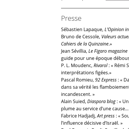
Presse
Sébastien Lapaque,
L’Opinion i
Bruno de Cessole,
Valeurs actue
Cahiers de la Quinzaine
.»
Jean Sévillia,
Le Figaro magazine
guide pour une époque débous
P. L. Moudenc,
Rivarol
: « Rémi 
interprétations figées.»
Pascal Romieu,
92 Express
: « Da
dans sa vérité les flamboiemen
incandescent. »
Alain Suied,
Diaspora blog
: « Un
plume au service d’une cause… 
Fabrice Hadjadj,
Art press
: « So
l’influence décisive d’Israël. »