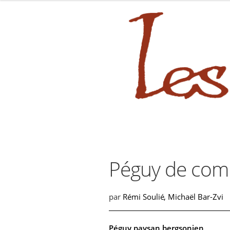
sabara great ass.pop over to this
Aller
Aller
à
au
la
contenu
navigation
Péguy de com
par
Rémi Soulié
,
Michaël Bar-Zvi
Péguy paysan bergsonien