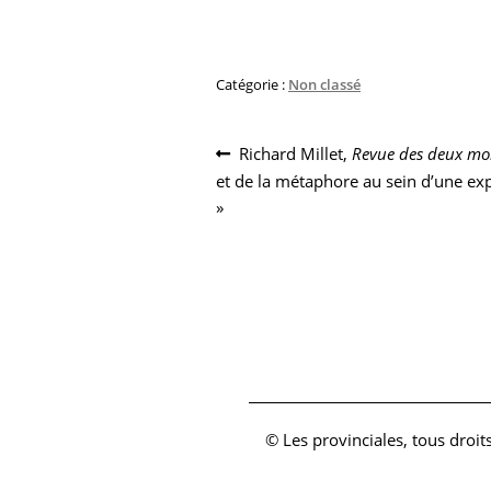
Catégorie :
Non classé
Navigation
Article
Richard Millet,
Revue des deux m
précédent :
et de la métaphore au sein d’une expé
de
»
l’article
© Les provinciales, tous droit