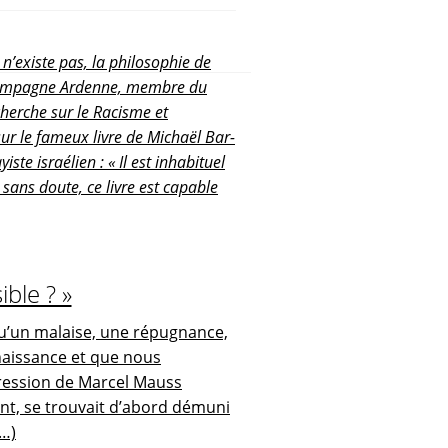
n’existe pas, la philosophie de
 Champagne Ardenne, membre du
cherche sur le Racisme et
ur le fameux livre de
Michaël Bar-
iste israélien :
« Il est inhabituel
 sans doute, ce livre est capable
ible ? »
u’un malaise, une répugnance,
nnaissance et que nous
pression de Marcel Mauss
Kant, se trouvait d’abord démuni
(…)