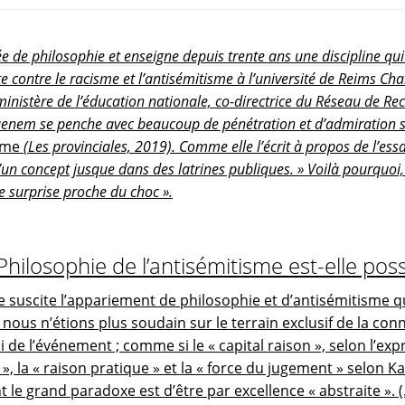
de philosophie et enseigne depuis trente ans une discipline qui 
te contre le racisme et l’antisémitisme à l’université de Reims
 ministère de l’éducation nationale, co-directrice du Réseau de Re
quenem
se penche avec beaucoup de pénétration et d’admiration s
isme
(Les provinciales, 2019).
Comme elle l’écrit à propos de l’essay
’un concept jusque dans des latrines publiques
. » Voilà pourquoi,
e surprise proche du choc ».
hilosophie de l’antisémitisme est-elle poss
suscite l’appariement de philosophie et d’antisémitisme q
nous n’étions plus soudain sur le terrain exclusif de la co
de l’événement ; comme si le « capital raison », selon l’ex
 », la « raison pratique » et la « force du jugement » selon 
le grand paradoxe est d’être par excellence « abstraite ».