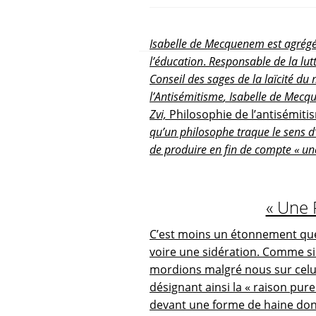
Isabelle de Mecquenem est agrégée 
l’éducation
.
Responsable de la lut
Conseil des sages de la laïcité du
l’Antisémitisme
, Isabelle de Mec
Zvi,
Philosophie de l’antisémit
qu’un philosophe traque le sens d
de produire en fin de compte « un
« Une P
C’est moins un étonnement que 
voire une sidération. Comme si 
mordions malgré nous sur celui 
désignant ainsi la « raison pure
devant une forme de haine dont 