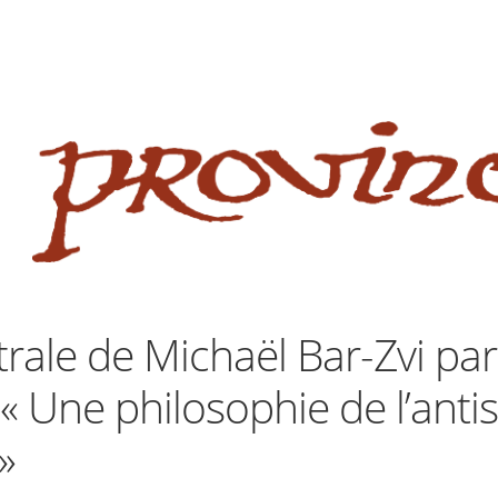
 website
site
babe flashes her big tits and screwed.
rale de Michaël Bar-Zvi par
 Une philosophie de l’antis
»