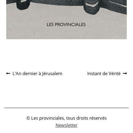
Navigation
Article
Article
L’An dernier à Jérusalem
Instant de Vérité
précédent :
suivant :
de
l’article
© Les provinciales, tous droits réservés
Newsletter