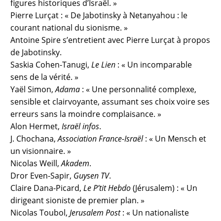
figures historiques d’Israël. »
Pierre Lurçat : « De Jabotinsky à Netanyahou : le
courant national du sionisme. »
Antoine Spire s’entretient avec Pierre Lurçat à propos
de Jabotinsky.
Saskia Cohen-Tanugi,
Le Lien
: « Un incomparable
sens de la vérité. »
Yaël Simon,
Adama
: « Une personnalité complexe,
sensible et clairvoyante, assumant ses choix voire ses
erreurs sans la moindre complaisance. »
Alon Hermet,
Israël infos
.
J. Chochana,
Association France-Israël
: « Un Mensch et
un visionnaire. »
Nicolas Weill,
Akadem
.
Dror Even-Sapir,
Guysen TV
.
Claire Dana-Picard,
Le P’tit Hebdo
(Jérusalem) : « Un
dirigeant sioniste de premier plan. »
Nicolas Toubol,
Jerusalem Post
: « Un nationaliste