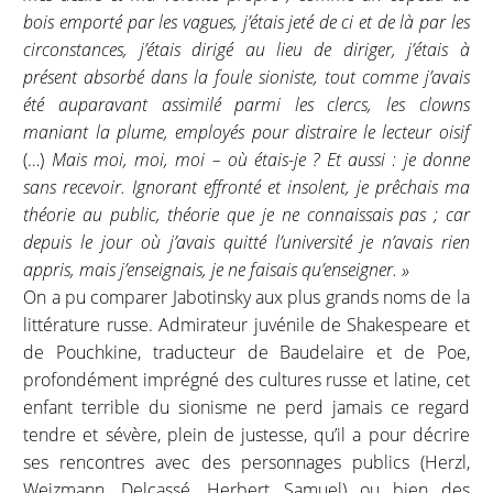
bois emporté par les vagues, j’étais jeté de ci et de là par les
circonstances, j’étais dirigé au lieu de diriger, j’étais à
présent absorbé dans la foule sioniste, tout comme j’avais
été auparavant assimilé parmi les clercs, les clowns
maniant la plume, employés pour distraire le lecteur oisif
(…)
Mais moi, moi, moi – où étais-je ? Et aussi : je donne
sans recevoir. Ignorant effronté et insolent, je prêchais ma
théorie au public, théorie que je ne connaissais pas ; car
depuis le jour où j’avais quitté l’université je n’avais rien
appris, mais j’enseignais, je ne faisais qu’enseigner. »
On a pu comparer Jabotinsky aux plus grands noms de la
littérature russe. Admirateur juvénile de Shakespeare et
de Pouchkine, traducteur de Baudelaire et de Poe,
profondément imprégné des cultures russe et latine, cet
enfant terrible du sionisme ne perd jamais ce regard
tendre et sévère, plein de justesse, qu’il a pour décrire
ses rencontres avec des personnages publics (Herzl,
Weizmann, Delcassé, Herbert Samuel) ou bien des