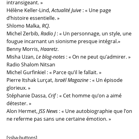
intransigeant. »
Hélène Keller-Lind,
Actualité Juive
: « Une page
d’histoire essentielle. »
Shlomo Malka,
RCJ
.
Michel Zerbib,
Radio J
: « Un personnage, un style, une
fougue incarnant un sionisme presque intégral.»
Benny Morris,
Haaretz
.
Misha Uzan,
Le blog-notes
: « On ne peut qu’admirer. »
Radio Shalom Nitsan
Michel Gurfinkiel : « Parce qu’il le fallait. »
Pierre Itshak Lurçat,
Israël Magazine
: « Un épisode
glorieux. »
Stéphanie Dassa,
Crif
: « Cet homme qu’on a aimé
détester. »
Alon Hermet,
JSS News
: « Une autobiographie que l’on
ne referme pas sans une certaine émotion. »
[ssba-buttons]