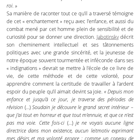
roi. »
Sa manière de raconter tout ce qu’il a traversé témoigne
de cet « enchantement » reçu avec l’enfance, et aussi du
combat mené par cet homme plein de sensibilité et de
curiosité pour se donner une direction.
Jabotinsky
décrit
son cheminement intellectuel et ses tâtonnements
politiques avec une grande sincérité, et la jeunesse de
notre époque souvent tourmentée et inféconde dans ses
« indignations » devrait se mettre à l’école de ce livre de
vie, de cette méthode et de cette volonté, pour
apprendre comment la certitude de travailler à l’ardent
espoir du peuple qu’il aimait devint sa joie.
« Depuis mon
enfance et jusqu’à ce jour, je traverse des périodes de
révision
(…)
Soudain je découvre le grand secret intérieur –
que j’ai tout en horreur et que tout m’ennuie, et que ce n’est
pas ma voie. Cette fois-ci
(…)
je ne voyais aucune ligne
directrice dans mon existence, aucun leitmotiv exprimant
mes désirs et ma volonté propre ; comme un copeau de