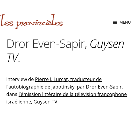
sabara great ass.pop over to this website
site
babe flashes her
big tits and screwed.
Aller
Aller
MENU
à
au
la
contenu
Dror Even-Sapir,
Guysen
navigation
TV
.
Interview de
Pierre I. Lurçat, traducteur de
l’autobiographie de Jabotinsky
, par Dror Even-Sapir,
dans
l’émission littéraire de la télévision francophone
israélienne, Guysen TV