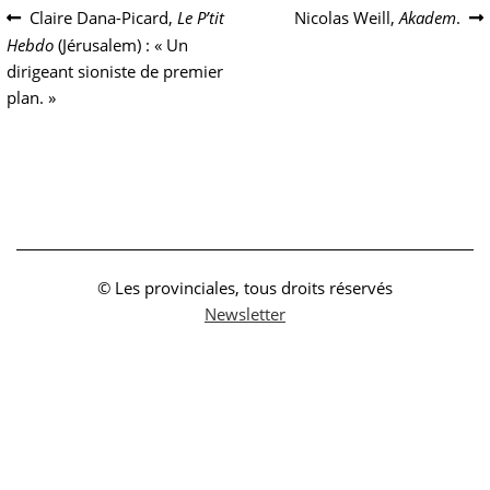
Navigation
Article
Article
Claire Dana-Picard,
Le P’tit
Nicolas Weill,
Akadem
.
précédent :
suivant :
Hebdo
(Jérusalem) : « Un
de
dirigeant sioniste de premier
l’article
plan. »
© Les provinciales, tous droits réservés
Newsletter