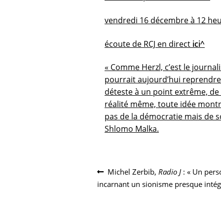
vendredi 16 décembre à 12 heu
écoute de RCJ en direct
ici^
« Comme Herzl, c’est le journali
pourrait aujourd’hui reprendre 
déteste à un point extrême, de m
réalité même, toute idée montr
pas de la démocratie mais de so
Shlomo Malka.
Navigation
Article
Michel Zerbib,
Radio J
: « Un pers
précédent :
incarnant un sionisme presque intég
de
l’article