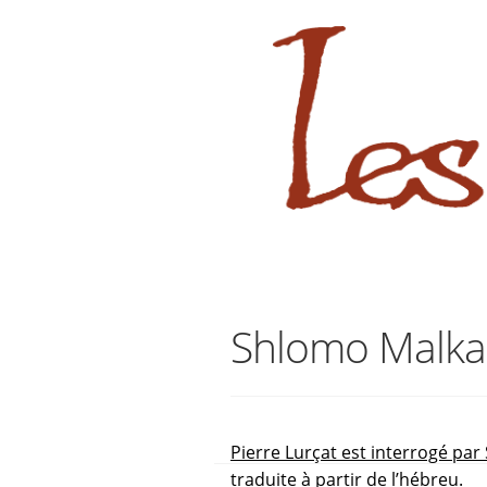
sabara great ass.pop over to this
Aller
Aller
à
au
la
contenu
navigation
Shlomo Malka
Pierre Lurçat est interrogé pa
traduite à partir de l’hébreu.