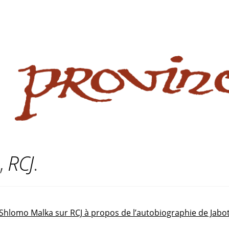
 website
site
babe flashes her big tits and screwed.
,
RCJ
.
r Shlomo Malka sur RCJ à propos de l’autobiographie de Jabo