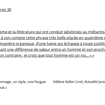
res 30
sme et la littérature qui ont conduit Jabotinsky au militantis
à son compte cette phrase très belle placée en quatrième de
anière organique, d’une haine qui échappe à toute justificati
ant une différence de valeur entre un homme et son prochai
n contraire : je crois que tout homme est un roi… » »
Article
onnage, un style, une fougue
Hélène Keller-Lind,
Actualité Juiv
suivant :
ral.»