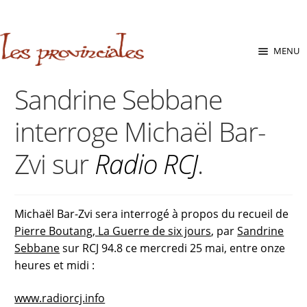
sabara great ass.pop over to this website
site
babe flashes her
big tits and screwed.
Aller
Aller
MENU
à
au
la
contenu
Sandrine Sebbane
navigation
interroge Michaël Bar-
Zvi sur
Radio RCJ
.
Michaël Bar-Zvi sera interrogé à propos du recueil de
Pierre Boutang, La Guerre de six jours
, par
Sandrine
Sebbane
sur RCJ 94.8 ce mercredi 25 mai, entre onze
heures et midi :
www.radiorcj.info