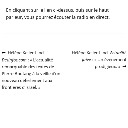
En cliquant sur le lien ci-dessus, puis sur le haut
parleur, vous pourrez écouter la radio en direct.
Navigation
Article
Article
Hélène Keller-Lind,
Hélène Keller-Lind,
Actualité
précédent :
suivant :
juive
: « Un événement
Desinfos.com
: « L’actualité
de
prodigieux. »
remarquable des textes de
l’article
Pierre Boutang à la veille d’un
nouveau déferlement aux
frontières d’Israël. »