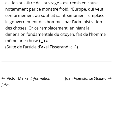
est le sous-titre de l’ouvrage – est remis en cause,
notamment par ce monstre froid, l’Europe, qui veut,
conformément au souhait saint-simonien, remplacer
le gouvernement des hommes par l’administration
des choses. Or ce remplacement, en niant la
dimension fondamentale du citoyen, fait de l’homme
même une chose
(…)
»
(Suite de l’article d’Axel Tisserand ici ^)
Navigation
Article
Article
Victor Malka,
Information
Juan Asensio,
Le Stalker
.
précédent :
suivant :
juive
.
de
l’article