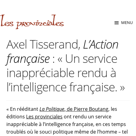
sabara great ass.pop over to this website
site
babe flashes her
big tits and screwed.
Aller
Aller
MENU
à
au
la
contenu
Axel Tisserand,
L’Action
navigation
française
: « Un service
inappréciable rendu à
l’intelligence française. »
« En rééditant
La Politique
, de Pierre Boutang
, les
éditions
Les provinciales
ont rendu un service
inappréciable à l’intelligence française, en ces temps
troublés où le souci politique même de l’homme – tel