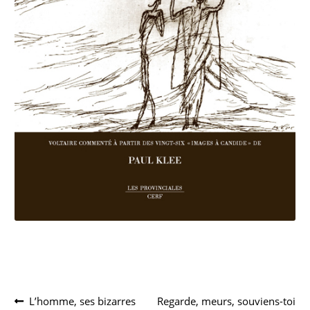
Navigation
Article
Article
L’homme, ses bizarres
Regarde, meurs, souviens-toi