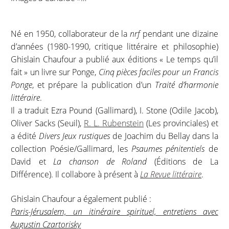
Né en 1950, collaborateur de la
nrf
pendant une dizaine
d’années (1980-1990, critique littéraire et philosophie)
Ghislain Chaufour a publié aux éditions « Le temps qu’il
fait » un livre sur Ponge,
Cinq pièces faciles pour un Francis
Ponge
, et prépare la publication d’un
Traité d’harmonie
littéraire
.
Il a traduit Ezra Pound (Gallimard), I. Stone (Odile Jacob),
Oliver Sacks (Seuil),
R. L. Rubenstein
(Les provinciales) et
a édité
Divers Jeux rustiques
de Joachim du Bellay dans la
collection Poésie/Gallimard, les
Psaumes pénitentiels
de
David et
La chanson de Roland
(Éditions de La
Différence). Il collabore à présent à
La Revue littéraire
.
Ghislain Chaufour a également publié :
Paris-Jérusalem, un itinéraire spirituel, entretiens avec
Augustin Czartorisky