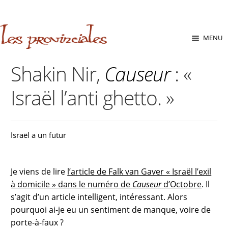
sabara great ass.pop over to this website
site
babe flashes her
big tits and screwed.
Aller
Aller
MENU
à
au
la
contenu
Shakin Nir,
Causeur
: «
navigation
Israël l’anti ghetto. »
Israël a un futur
Je viens de lire
l’article de Falk van Gaver « Israël l’exil
à domicile » dans le numéro de
Causeur
d’Octobre
. Il
s’agit d’un article intelligent, intéressant. Alors
pourquoi ai-je eu un sentiment de manque, voire de
porte-à-faux ?