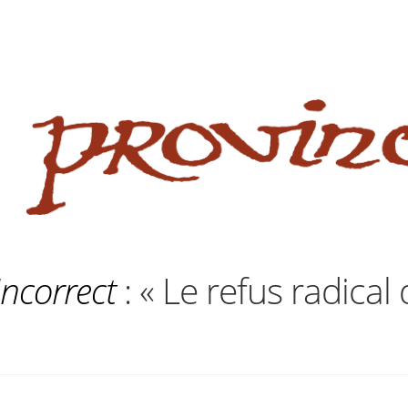
 website
site
babe flashes her big tits and screwed.
Incorrect
: « Le refus radical