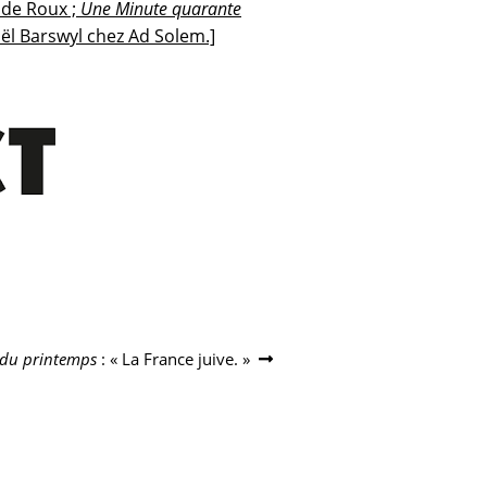
 de Roux ;
Une Minute quarante
ël Barswyl chez Ad Solem.]
 du printemps
: « La France juive. »
: