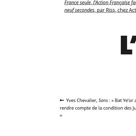
France seule, l’Action Française f
neuf secondes
, par Riss, chez A
Navigation
Article
Yves Chevalier,
Sens
: « Bat Ye’or 
précédent :
rendre compte de la condition des Jui
de
»
l’article