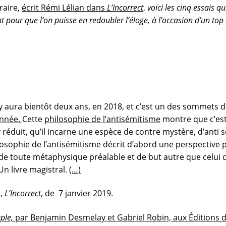
raire,
écrit Rémi Lélian dans
L’Incorrect
,
voici les cinq essais 
 pour que l’on puisse en redoubler l’éloge, à l’occasion d’un top 
l y aura bientôt deux ans, en 2018, et c’est un des sommet
année.
Cette
philosophie de l’antisémitisme
montre que c’est
s’y réduit, qu’il incarne une espèce de contre mystère, d’anti se
ilosophie de l’antisémitisme décrit d’abord une perspectiv
is de toute métaphysique préalable et de but autre que celui
Un livre magistral.
(…)
»,
L’Incorrect
,
de 7 janvier 2019.
ple,
par Benjamin Desmelay et Gabriel Robin, aux Éditions d