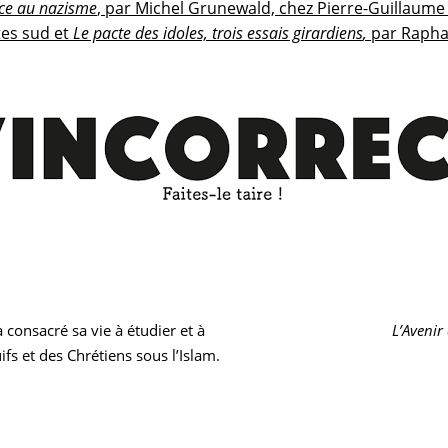
ace au nazisme
, par Michel Grunewald, chez
Pierre-Guillaume
ctes sud et
Le pacte des idoles, trois essais girardiens
,
par Rapha
Article
a consacré sa vie à étudier et à
L’Avenir
suivant 
fs et des Chrétiens sous l’Islam.