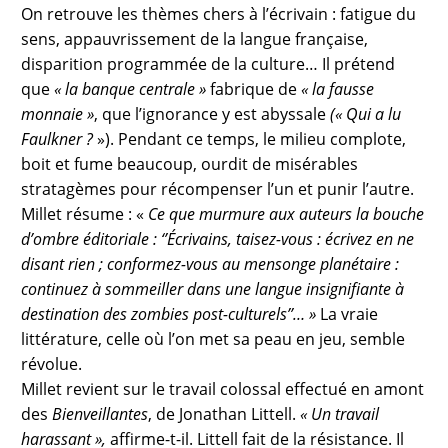
On retrouve les thèmes chers à l’écrivain : fatigue du
sens, appauvrissement de la langue française,
disparition programmée de la culture… Il prétend
que
« la banque centrale »
fabrique de
« la fausse
monnaie »
, que l’ignorance y est abyssale
(« Qui a lu
Faulkner ?
»). Pendant ce temps, le milieu complote,
boit et fume beaucoup, ourdit de misérables
stratagèmes pour récompenser l’un et punir l’autre.
Millet résume : «
Ce que murmure aux auteurs la bouche
d’ombre éditoriale : ‘’Écrivains, taisez-vous : écrivez en ne
disant rien ; conformez-vous au mensonge planétaire :
continuez à sommeiller dans une langue insignifiante à
destination des zombies post-culturels’’… »
La vraie
littérature, celle où l’on met sa peau en jeu, semble
révolue.
Millet revient sur le travail colossal effectué en amont
des
Bienveillantes
, de Jonathan Littell.
« Un travail
harassant »,
affirme-t-il. Littell fait de la résistance. Il