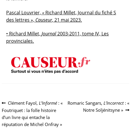
Pascal Louvrier,
«
Richard Millet, Journal du fiché S
des lettres »,
Causeur
,
21 mai 2023.
• Richard Millet,
Journal
2003-2011, tome IV, Les
provinciales.
Navigation
Article
Article
Clément Fayol,
L’Informé
: «
Romaric Sangars,
L’Incorrect
: «
précédent :
suivant :
Notre Soljénitsyne »
Foutriquet : la folle histoire
de
d’un livre qui entache la
l’article
réputation de Michel Onfray »