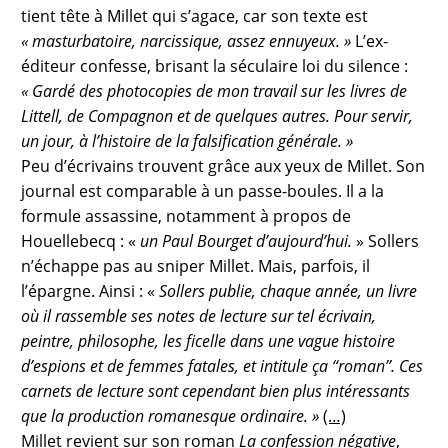
tient tête à Millet qui s’agace, car son texte est
« masturbatoire, narcissique, assez ennuyeux. »
L’ex-
éditeur confesse, brisant la séculaire loi du silence :
« Gardé des photocopies de mon travail sur les livres de
Littell, de Compagnon et de quelques autres. Pour servir,
un jour, à l’histoire de la falsification générale. »
Peu d’écrivains trouvent grâce aux yeux de Millet. Son
journal est comparable à un passe-boules. Il a la
formule assassine, notamment à propos de
Houellebecq : «
un Paul Bourget d’aujourd’hui.
» Sollers
n’échappe pas au sniper Millet. Mais, parfois, il
l’épargne. Ainsi : «
Sollers publie, chaque année, un livre
où il rassemble ses notes de lecture sur tel écrivain,
peintre, philosophe, les ficelle dans une vague histoire
d’espions et de femmes fatales, et intitule ça “roman’’. Ces
carnets de lecture sont cependant bien plus intéressants
que la production romanesque ordinaire. »
(…)
Millet revient sur son roman
La confession négative
,