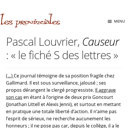
sabara great ass.pop over to this website
site
babe flashes her
big tits and screwed.
Aller
Aller
MENU
à
au
la
contenu
Pascal Louvrier,
Causeur
navigation
: « le fiché S des lettres »
(…)
Ce journal témoigne de sa position fragile chez
Gallimard. Il est sous surveillance, jalousé ; ses
propos dérangent le clergé progressiste.
Il aggrave
son cas
en étant à l’origine de deux prix Goncourt
(Jonathan Littell et Alexis Jenni), et surtout en mettant
en pratique une totale liberté d’action. Il n’aime pas
l’esprit de sérieux, ne recherche aucunement les
honneurs ; il ne pose pas car, depuis le collège, il a le