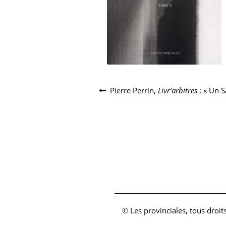
Navigation
Article
Pierre Perrin,
Livr’arbitres
: « Un S
précédent :
de
l’article
© Les provinciales, tous droit