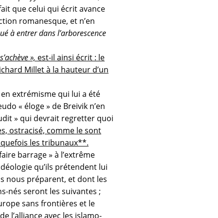
ait que celui qui écrit avance
uction romanesque, et n’en
ué à entrer dans l’arborescence
 s’achève »,
est-il ainsi écrit : le
ichard Millet à la hauteur d’un
 en extrémisme qui lui a été
eudo « éloge » de Breivik n’en
udit » qui devrait regretter quoi
es, ostracisé, comme le sont
lquefois les tribunaux**.
faire barrage » à l’extrême
’idéologie qu’ils prétendent lui
s nous préparent, et dont les
ns-nés seront les suivantes ;
urope sans frontières et le
 l’alliance avec les islamo-