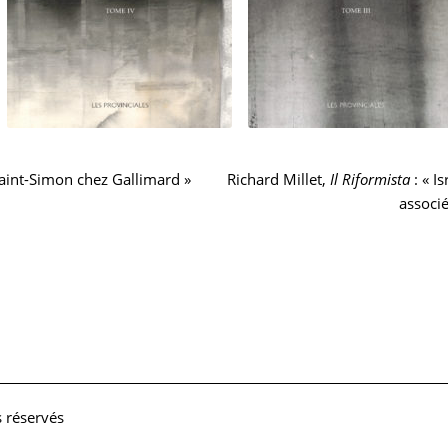
Article
aint-Simon chez Gallimard »
Richard Millet,
Il Riformista
: « I
suivant :
associé
s réservés