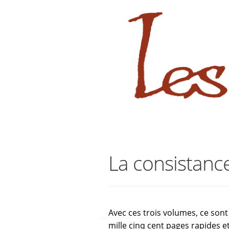
sabara great ass.pop over to this
Aller
Aller
à
au
la
contenu
navigation
La consistance
Avec ces trois volumes, ce sont
mille cinq cent pages rapides et