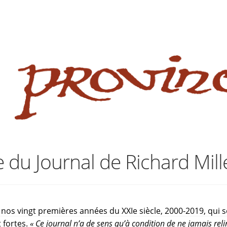
 website
site
babe flashes her big tits and screwed.
 du Journal de Richard Mill
 nos vingt premières années du XXIe siècle, 2000-2019, qui so
 fortes.
« Ce journal n’a de sens qu’à condition de ne jamais relir