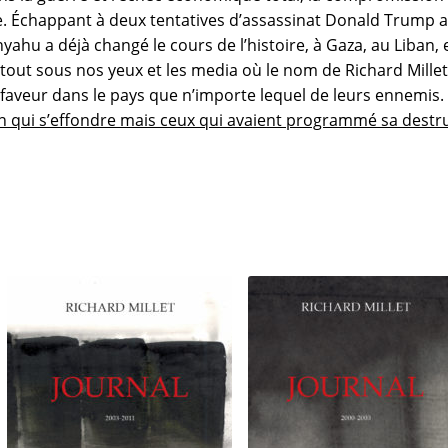
re. Échappant à deux tentatives d’assassinat Donald Trump a
hu a déjà changé le cours de l’histoire, à Gaza, au Liban, en
out sous nos yeux et les media où le nom de Richard Millet
 faveur dans le pays que n’importe lequel de leurs ennemis.
tion qui s’effondre mais ceux qui avaient programmé sa destr