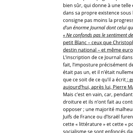
bien sûr, qui donne à une telle 
dans sa propre existence sous 
consigne pas moins la progress
d’un énorme Journal dont celui que 
« Ne confonds pas le sentiment de t
petit Blanc – ceux que Christop
destin national – et même eur
L’inscription de ce Journal dan
fait, l’imposture précisément 
était pas un, et il n’était null
que ce soit de ce qu’il a écrit
; e
aujourd’hui, après lui, Pierre 
Mais c’est en vain, car, pendan
droiture et ils n’ont fait au con
opposer ; une majorité malheure
Juifs de France ou d’Israël fure
cette « littérature » et cette 
socialisme se sont enfoncés dan