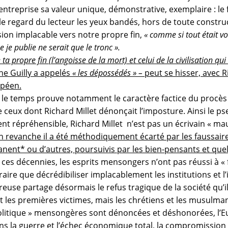
entreprise sa valeur unique, démonstrative, exemplaire : le f
le regard du lecteur les yeux bandés, hors de toute constr
ion implacable vers notre propre fin,
« comme si tout était vo
je publie ne serait que le tronc ».
a propre fin (l’angoisse de la mort) et celui de la civilisation qui
he Guilly a appelés
« les dépossédés » –
peut se hisser, avec R
opéen.
s le temps prouve notamment le caractère factice du procès
de ceux dont
Richard Millet dénonçait l’imposture. Ainsi le ps
ement répréhensible, Richard Millet n’est pas un écrivain « ma
n revanche il a été méthodiquement écarté par les faussair
Manent* ou d’autres, poursuivis par les bien-pensants et que
t ces décennies, les esprits mensongers n’ont pas réussi à « 
traire que décrédibiliser implacablement les institutions et l
use partage désormais le refus tragique de la société qu’il
nt les premières victimes, mais les chrétiens et les musulma
« politique » mensongères sont dénoncées et déshonorées, l’E
s la guerre et l’échec économique total, la compromission de