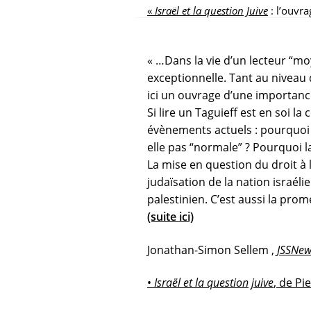
«
Israël et la question Juive
: l’ouvr
« …Dans la vie d’un lecteur “moy
exceptionnelle. Tant au niveau 
ici un ouvrage d’une importance
Si lire un Taguieff est en soi la
évènements actuels : pourquoi le
elle pas “normale” ? Pourquoi la
La mise en question du droit à l
judaïsation de la nation israél
palestinien. C’est aussi la prome
(suite ici)
Jonathan-Simon Sellem ,
JSSNe
•
Israël et la question juive
, de Pi