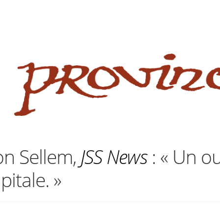
 website
site
babe flashes her big tits and screwed.
on Sellem,
JSS News
: « Un o
itale. »