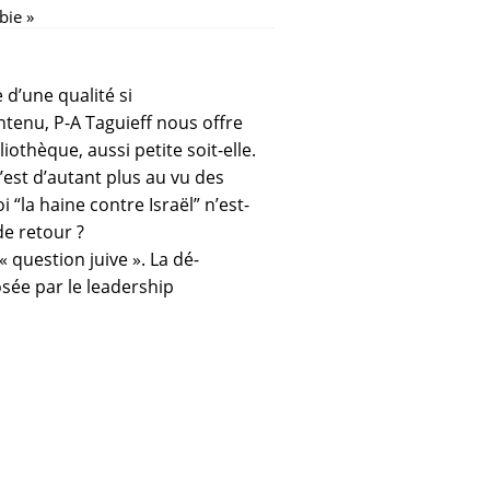
bie »
 d’une qualité si
ntenu, P-A Taguieff nous offre
othèque, aussi petite soit-elle.
 l’est d’autant plus au vu des
 “la haine contre Israël” n’est-
de retour ?
« question juive ». La dé-
osée par le leadership