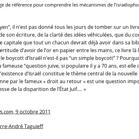
age de référence pour comprendre les mécanismes de l’israélopho
en”, il n’est pas donné tous les jours de tomber sur un livre
de son écriture, de la clarté des idées véhiculées, que du co
 capitale que tout un chacun devrait déjà avoir dans sa bibli
 certitude d’avoir de l’or en papier entre les mains, ce livre là
 boycott d’Israël n’est-il pas “un simple boycott” ? Pourquoi
 fameuse “question juive, si populaire il y a 70 ans, est-elle 
’existence d’Israël constitue le thème central de la nouvelle 
ienne par le fameux « droit au retour » est une question imp
sse de la disparition de l’État Juif.… »
ws.com
, 9 octobre 2011
erre-André Taguieff