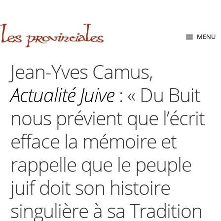
sabara great ass.pop over to this website
site
babe flashes her
big tits and screwed.
Aller
Aller
MENU
à
au
la
contenu
Jean-Yves Camus,
navigation
Actualité Juive
: « Du Buit
nous prévient que l’écrit
efface la mémoire et
rappelle que le peuple
juif doit son histoire
singulière à sa Tradition