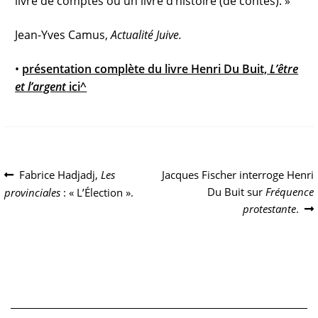
livre de comptes ou un livre d’histoire (de contes). »
Jean-Yves Camus,
Actualité Juive.
•
présentation complète du livre Henri Du Buit,
L’être
et l’argent
ici^
Navigation
Article
Article
Fabrice Hadjadj,
Les
Jacques Fischer interroge Henri
précédent :
suivant :
Du Buit sur
Fréquence
provinciales
: « L’Élection ».
de
protestante
.
l’article