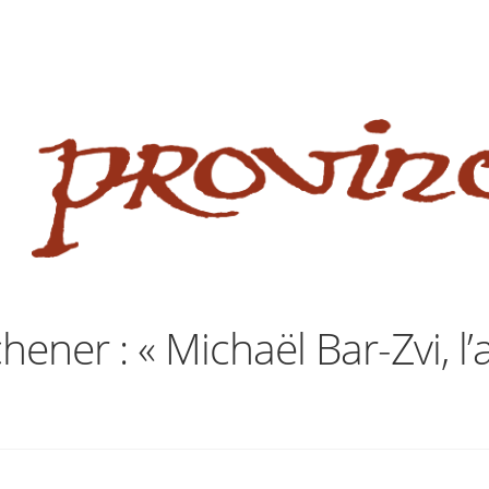
 website
site
babe flashes her big tits and screwed.
hener : « Michaël Bar-Zvi, l