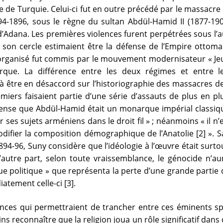
 de Turquie. Celui-ci fut en outre précédé par le massacre 
-1896, sous le règne du sultan Abdül-Hamid II (1877-1909
’Adana. Les premières violences furent perpétrées sous l’au
t son cercle estimaient être la défense de l’Empire ottom
rganisé fut commis par le mouvement modernisateur « Jeun
urque. La différence entre les deux régimes et entre l
 à être en désaccord sur l’historiographie des massacres d
iers faisaient partie d’une série d’assauts de plus en p
ense que Abdül-Hamid était un monarque impérial classiqu
 ses sujets arméniens dans le droit fil » ; néanmoins « il n’en
fier la composition démographique de l’Anatolie [2] ». San
94-96, Suny considère que l’idéologie à l’œuvre était surto
autre part, selon toute vraissemblance, le génocide n’au
e politique » que représenta la perte d’une grande partie 
tement celle-ci [3].
es qui permettraient de trancher entre ces éminents spéci
s reconnaître que la religion joua un rôle significatif dans