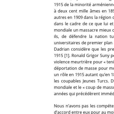
1915 de la minorité arménienne
à deux cent mille âmes en 1894
autres en 1909 dans la région d
dans le cadre de ce que lui e
mondiale un massacre mieux o
ils, de défendre la nation t
universitaires de premier plan
Dadrian considère que les prem
1915 [1]. Ronald Grigor Suny p
violence meurtrière pour « tenir
déportation de masse pour modi
un rôle en 1915 autant qu’en 18
les coupables Jeunes Turcs. D’
mondiale et le « coup de massu
années qui précédèrent immédia
Nous n’avons pas les compétenc
d’accord entre eux pour au moin