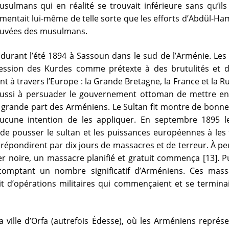
ulmans qui en réalité se trouvait inférieure sans qu’ils
imentait lui-même de telle sorte que les efforts d’Abdül-Ha
ouvées des musulmans.
durant l’été 1894 à Sassoun dans le sud de l’Arménie. Les a
ression des Kurdes comme prétexte à des brutulités et de
t à travers l’Europe : la Grande Bretagne, la France et la 
 aussi à persuader le gouvernement ottoman de mettre e
s grande part des Arméniens. Le Sultan fit montre de bonne
t aucune intention de les appliquer. En septembre 1895 
de pousser le sultan et les puissances européennes à les f
répondirent par dix jours de massacres et de terreur. À 
er noire, un massacre planifié et gratuit commença [13]. P
comptant un nombre significatif d’Arméniens. Ces mass
fait d’opérations militaires qui commençaient et se termina
la ville d’Orfa (autrefois Édesse), où les Arméniens repré