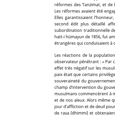
réformes des Tanzimat, et de la
Les réformes avaient été engag
Elles garantissaient l’honneur
second édit plus détaillé af
subordination traditionnelle d
hatt-i hümayun de 1856, fut am
étrangères qui conduisaient à c
Les réactions de la populatio
observateur pénétrant : « Par c
effet très négatif sur les mus
paix était que certains privilè
souveraineté du gouvernement.
champ d’intervention du gouv
musulmans commencèrent à mur
et de nos aïeux. Alors même que
jour d’affliction et de deuil pou
de raya [dhimmi] et obtenaient 