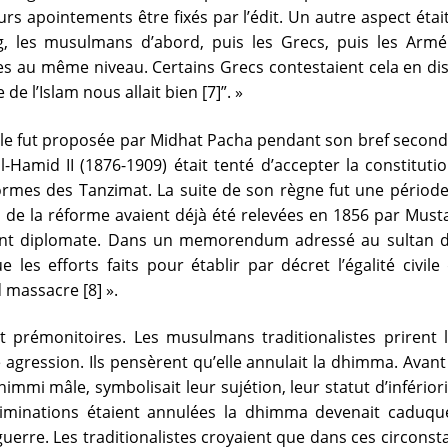
rs apointements être fixés par l’édit. Un autre aspect ét
, les musulmans d’abord, puis les Grecs, puis les Arméni
es au même niveau. Certains Grecs contestaient cela en di
 de l’Islam nous allait bien [7]”. »
rale fut proposée par Midhat Pacha pendant son bref secon
Hamid II (1876-1909) était tenté d’accepter la constitut
ormes des Tanzimat. La suite de son règne fut une période
 de la réforme avaient déjà été relevées en 1856 par Must
llant diplomate. Dans un memorendum adressé au sultan da
 les efforts faits pour établir par décret l’égalité civil
 massacre [8] ».
t prémonitoires. Les musulmans traditionalistes prirent l
agression. Ils pensèrent qu’elle annulait la dhimma. Avant
dhimmi mâle, symbolisait leur sujétion, leur statut d’infériori
iscriminations étaient annulées la dhimma devenait caduq
e guerre. Les traditionalistes croyaient que dans ces circo