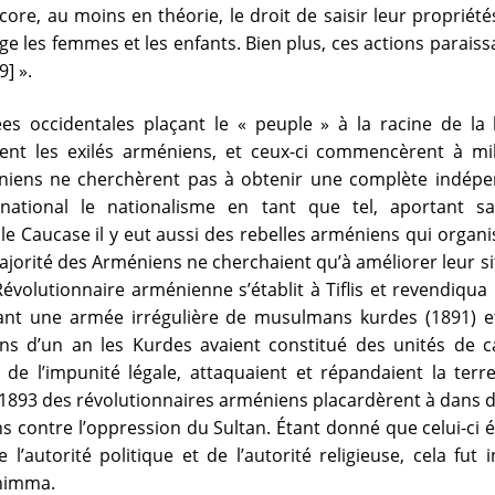
ore, au moins en théorie, le droit de saisir leur propriét
ge les femmes et les enfants. Bien plus, ces actions paraiss
] ».
es occidentales plaçant le « peuple » à la racine de la l
rent les exilés arméniens, et ceux-ci commencèrent à mi
éniens ne cherchèrent pas à obtenir une complète indépen
ational le nationalisme en tant que tel, aportant sa 
 Caucase il y eut aussi des rebelles arméniens qui organis
jorité des Arméniens ne cherchaient qu’à améliorer leur situ
volutionnaire arménienne s’établit à Tiflis et revendiqua l
evant une armée irrégulière de musulmans kurdes (1891) e
s d’un an les Kurdes avaient constitué des unités de ca
de l’impunité légale, attaquaient et répandaient la terr
En 1893 des révolutionnaires arméniens placardèrent à dans
ontre l’oppression du Sultan. Étant donné que celui-ci ét
de l’autorité politique et de l’autorité religieuse, cela f
dhimma.