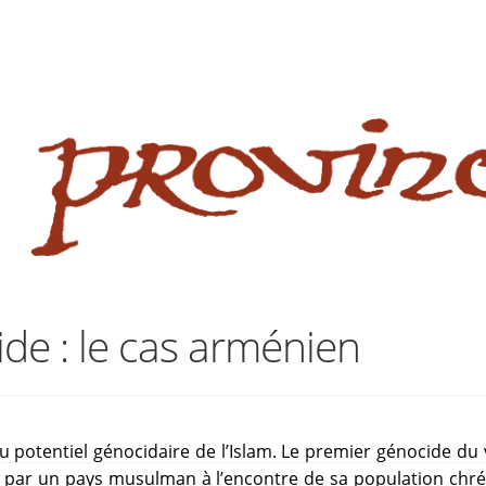
 website
site
babe flashes her big tits and screwed.
ide : le cas arménien
u potentiel génocidaire de l’Islam. Le premier génocide du 
é par un pays musulman à l’encontre de sa population chrét