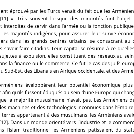
nt éprouvé par les Turcs venait du fait que les Arméniens
] ». Très souvent lorsque des minorités font l’objet d
nt interdites de servir dans l’armée ou la fonction publiqu
ue les majorités indigènes, pour assurer leur survie économ
tiers dans les grands centres urbains, se consacrant au 
es savoir-faire citadins. Leur capital se résume à ce qu’ell
sujettes à expulsion, elles constituent des réseaux au sei
ns la finance ou le commerce. Ce fut le cas des Juifs eur
du Sud-Est, des Libanais en Afrique occidentale, et des Arm
 Arméniens éveloppèrent leur potentiel économique plus 
er afin qu’ils fussent éduqués au sein d’une Europe qui chang
s que la majorité mususlmane n’avait pas. Les Arméniens de
 des machines et des technologies inconnues dans l’Empir
es terres appartenant à des musulmans, les Arméniens avai
12]. Dans un monde orienté vers l’industrie et le commer
s l’Islam traditionnel les Arméniens pâtissaient du statu