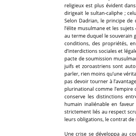
religieux est plus évident dan
dirigeait le sultan-caliphe ; 
Selon Dadrian, le principe de
l’élite musulmane et les sujets 
au terme duquel le souverain gar
conditions, des propriétés, e
d’interdictions sociales et léga
pacte de soumission musulman q
juifs et zoroastriens sont aut
parler, rien moins qu’une vérit
pas devoir tourner à l’avantage
plurinational comme l’empire ot
conserve les distinctions ent
humain inaliénable en faveur 
strictement liés au respect 
leurs obligations, le contrat de
Une crise se développa au cou