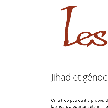
sabara great ass.pop over to this
Aller
Aller
à
au
la
contenu
navigation
Jihad et génoc
On a trop peu écrit à propos d
la Shoah, a pourtant été inflig