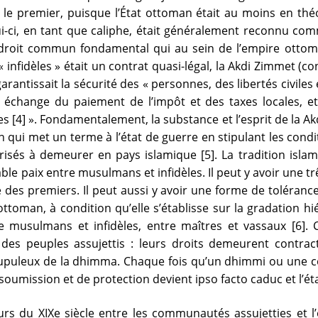
s le premier, puisque l’État ottoman était au moins en thé
celui-ci, en tant que caliphe, était généralement reconnu c
 droit commun fondamental qui au sein de l’empire ottoman
« infidèles » était un contrat quasi-légal, la Akdi Zimmet (co
antissait la sécurité des « personnes, des libertés civiles 
n échange du paiement de l’impôt et des taxes locales, e
les [4] ». Fondamentalement, la substance et l’esprit de la 
ui met un terme à l’état de guerre en stipulant les condit
orisés à demeurer en pays islamique [5]. La tradition isl
able paix entre musulmans et infidèles. Il peut y avoir une t
 des premiers. Il peut aussi y avoir une forme de toléranc
toman, à condition qu’elle s’établisse sur la gradation hi
re musulmans et infidèles, entre maîtres et vassaux [6]. 
des peuples assujettis : leurs droits demeurent contract
scrupuleux de la dhimma. Chaque fois qu’un dhimmi ou u
 soumission et de protection devient ipso facto caduc et l’ét
rs du XIXe siècle entre les communautés assujetties et l