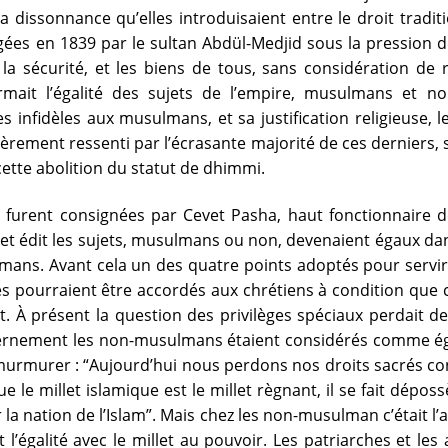
 dissonnance qu’elles introduisaient entre le droit traditio
ées en 1839 par le sultan Abdül-Medjid sous la pression d
, la sécurité, et les biens de tous, sans considération de 
firmait l’égalité des sujets de l’empire, musulmans et 
es infidèles aux musulmans, et sa justification religieuse,
èrement ressenti par l’écrasante majorité de ces derniers, 
ette abolition du statut de dhimmi.
n furent consignées par Cevet Pasha, haut fonctionnaire d
et édit les sujets, musulmans ou non, devenaient égaux dan
ulmans. Avant cela un des quatre points adoptés pour servi
ges pourraient être accordés aux chrétiens à condition que
 À présent la question des privilèges spéciaux perdait de
ernement les non-musulmans étaient considérés comme ég
murer : “Aujourd’hui nous perdons nos droits sacrés conf
 le millet islamique est le millet règnant, il se fait déposs
r la nation de l’Islam”. Mais chez les non-musulman c’était l’all
l’égalité avec le millet au pouvoir. Les patriarches et les 