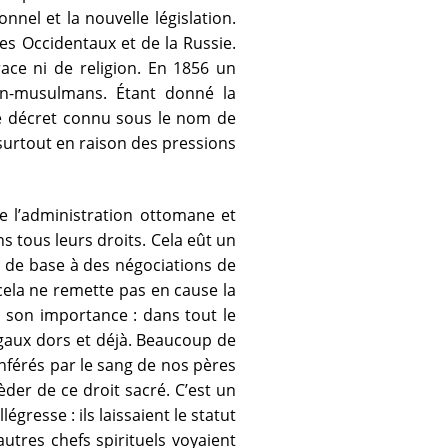
nnel et la nouvelle législation.
es Occidentaux et de la Russie.
race ni de religion. En 1856 un
non-musulmans. Étant donné la
 le décret connu sous le nom de
surtout en raison des pressions
e l’administration ottomane et
s tous leurs droits. Cela eût un
r de base à des négociations de
 cela ne remette pas en cause la
 son importance : dans tout le
aux dors et déjà. Beaucoup de
érés par le sang de nos pères
èder de ce droit sacré. C’est un
égresse : ils laissaient le statut
autres chefs spirituels voyaient