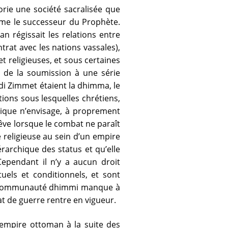
orie une société sacralisée que
omme le successeur du Prophète.
 régissait les relations entre
ntrat avec les nations vassales),
et religieuses, et sous certaines
t de la soumission à une série
Akdi Zimmet étaient la dhimma, le
ions sous lesquelles chrétiens,
amique n’envisage, à proprement
rêve lorsque le combat ne paraît
e religieuse au sein d’un empire
érarchique des status et qu’elle
Cependant il n’y a aucun droit
uels et conditionnels, et sont
ne communauté dhimmi manque à
at de guerre rentre en vigueur.
’empire ottoman à la suite des