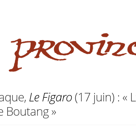
 website
site
babe flashes her big tits and screwed.
paque,
Le Figaro
(17 juin) : « 
e Boutang »