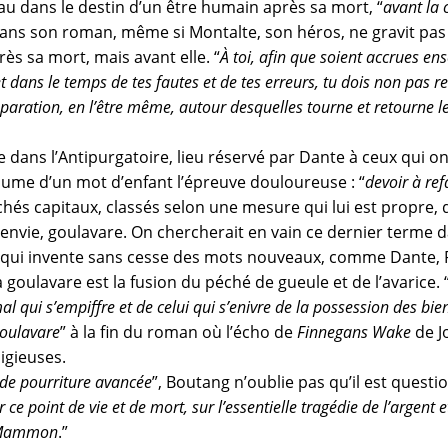
 dans le destin d’un être humain après sa mort, “
avant la 
ns son roman, même si Montalte, son héros, ne gravit pas l
rès sa mort, mais avant elle. “
À toi, afin que soient accrues ens
 et dans le temps de tes fautes et de tes erreurs, tu dois non pas re
 réparation, en l’être même, autour desquelles tourne et retourne l
e dans l’Antipurgatoire, lieu réservé par Dante à ceux qui o
sume d’un mot d’enfant l’épreuve douloureuse : “
devoir à ref
échés capitaux, classés selon une mesure qui lui est propre, 
, envie, goulavare. On chercherait en vain ce dernier terme d
, qui invente sans cesse des mots nouveaux, comme Dante, 
 goulavare est la fusion du péché de gueule et de l’avarice. 
l qui s’empiffre et de celui qui s’enivre de la possession des bie
Goulavare
” à la fin du roman où l’écho de
Finnegans Wake
de Jo
igieuses.
 de pourriture avancée
”, Boutang n’oublie pas qu’il est questi
r ce point de vie et de mort, sur l’essentielle tragédie de l’argent e
c Mammon
.”