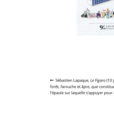
Navigation
Article
Sébastien Lapaque,
Le Figaro
(10 j
précédent :
forêt, farouche et âpre, que constit
de
l’épaule sur laquelle s’appuyer pour
l’article