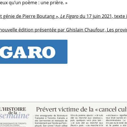
mieux qu’un poème : une prière. »
t génie de Pierre Boutang »,
Le Figaro
du 17 juin 2021, texte i
 nouvelle édition présentée par Ghislain Chaufour, Les provi