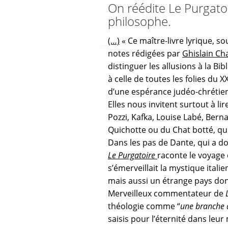
On réédite Le Purgatoir
philosophe.
(…)
« Ce maître-livre lyrique, so
notes rédigées par
Ghislain Ch
distinguer les allusions à la Bi
à celle de toutes les folies du 
d’une espérance judéo-chrétien
Elles nous invitent surtout à lir
Pozzi, Kafka, Louise Labé, Berna
Quichotte ou du Chat botté, qu
Dans les pas de Dante, qui a do
Le Purgatoire
raconte le voyage
s’émerveillait la mystique ital
mais aussi un étrange pays don
Merveilleux commentateur de
théologie comme “
une branche d
saisis pour l’éternité dans leur 