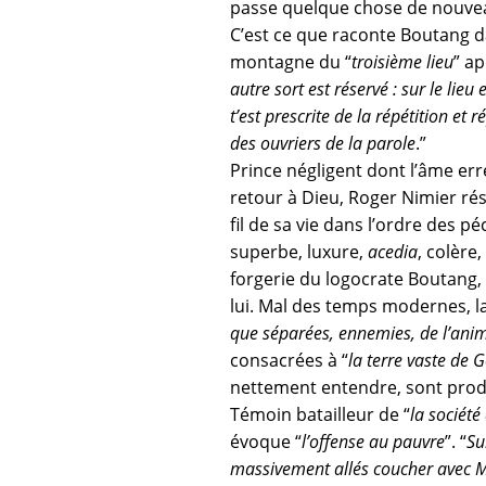
passe quelque chose de nouveau
C’est ce que raconte Boutang da
montagne du “
troisième lieu
” ap
autre sort est réservé : sur le lieu
t’est prescrite de la répétition et
des ouvriers de la parole
.”
Prince négligent dont l’âme err
retour à Dieu, Roger Nimier ré
fil de sa vie dans l’ordre des p
superbe, luxure,
acedia
, colère
forgerie du logocrate Boutang
lui. Mal des temps modernes, la
que séparées, ennemies, de l’anima
consacrées à “
la terre vaste de 
nettement entendre, sont prod
Témoin batailleur de “
la société
évoque “
l’offense au pauvre
”. “
Su
massivement allés coucher ave