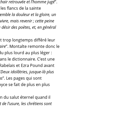
chair retrouvée et l’homme jugé
”.
es flancs de la sainte
emble la douleur et la gloire, un
vivre, mais revenir ; cette peine
e désir des poètes, et, en général
nt trop longtemps différé leur
aire
”. Montalte remonte donc le
du plus lourd au plus léger :
ans le dictionnaire. C’est une
Rabelais et Ezra Pound avant
“
Deux idolâtries, jusque-là plus
ns
”. Les pages qui sont
yce se fait de plus en plus
on du salut éternel quand il
t de l’usure, les chrétiens sont