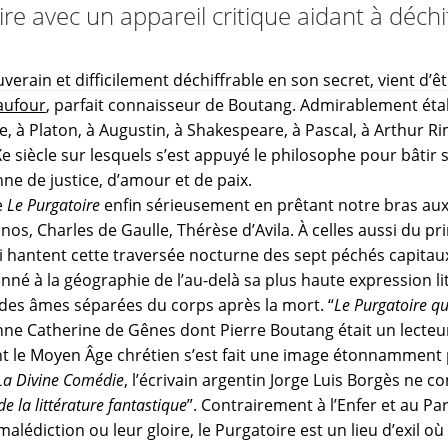
e avec un appareil critique aidant à déchif
uverain et difficilement déchiffrable en son secret, vient d’ê
aufour
, parfait connaisseur de Boutang. Admirablement étab
ble, à Platon, à Augustin, à Shakespeare, à Pascal, à Arthur R
XXe siècle sur lesquels s’est appuyé le philosophe pour bâtir 
ne de justice, d’amour et de paix.
e
Le Purgatoire
enfin sérieusement en prêtant notre bras aux
nos, Charles de Gaulle, Thérèse d’Avila. À celles aussi du p
i hantent cette traversée nocturne des sept péchés capitau
nné à la géographie de l’au-delà sa plus haute expression lit
 des âmes séparées du corps après la mort. “
Le Purgatoire qu
ienne Catherine de Gênes dont Pierre Boutang était un lecteu
t le Moyen Âge chrétien s’est fait une image étonnamment 
La Divine Comédie
, l’écrivain argentin Jorge Luis Borgès ne c
e la littérature fantastique
”. Contrairement à l’Enfer et au P
malédiction ou leur gloire, le Purgatoire est un lieu d’exil o