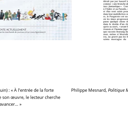
Article
uin) : « À l’entrée de la forte
Philippe Mesnard,
Politique 
suivant :
ue son œuvre, le lecteur cherche
 avancer… »