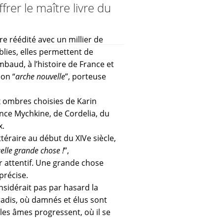
frer le maître livre du
tre réédité avec un millier de
lies, elles permettent de
imbaud, à l’histoire de France et
son “
arche nouvelle
”, porteuse
 ombres choisies de Karin
rince Mychkine, de Cordelia, du
x.
téraire au début du XIVe siècle,
elle grande chose !
”,
r attentif. Une grande chose
précise.
onsidérait pas par hasard la
aradis, où damnés et élus sont
ù les âmes progressent, où il se