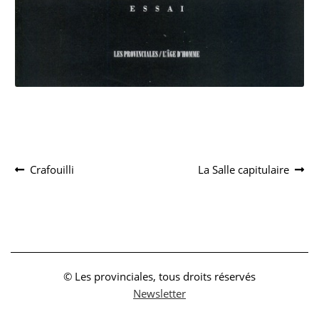
Navigation
Article
Article
Crafouilli
La Salle capitulaire
précédent :
suivant :
de
l’article
© Les provinciales, tous droits réservés
Newsletter