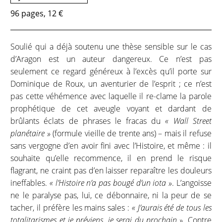
96 pages, 12 €
Soulié qui a déjà soutenu une thèse sensible sur le cas
d’Aragon est un auteur dangereux. Ce n’est pas
seulement ce regard généreux à l’excès qu’il porte sur
Dominique de Roux, un aventurier de l’esprit ; ce n’est
pas cette véhémence avec laquelle il re-clame la parole
prophétique de cet aveugle voyant et dardant de
brûlants éclats de phrases le fracas du
« Wall Street
planétaire »
(formule vieille de trente ans) – mais il refuse
sans vergogne d’en avoir fini avec l’Histoire, et même : il
souhaite qu’elle recommence, il en prend le risque
flagrant, ne craint pas d’en laisser reparaître les douleurs
ineffables.
« l’Histoire n’a pas bougé d’un iota »
. L’angoisse
ne le paralyse pas, lui, ce débonnaire, ni la peur de se
tacher, il préfère les mains sales :
« J’aurais été de tous les
totalitarismes et je préviens, je serai du prochain »
. Contre