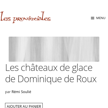
sabara great ass.pop over to this website
site
babe flashes her
big tits and screwed.
Aller
Aller
MENU
à
au
la
contenu
navigation
Les châteaux de glace
de Dominique de Roux
par
Rémi Soulié
AJOUTER AU PANIER