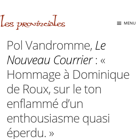
sabara great ass.pop over to this website
site
babe flashes her
big tits and screwed.
Aller
Aller
MENU
à
au
la
contenu
Pol Vandromme,
Le
navigation
Nouveau Courrier
: «
Hommage à Dominique
de Roux, sur le ton
enflammé d’un
enthousiasme quasi
éperdu. »