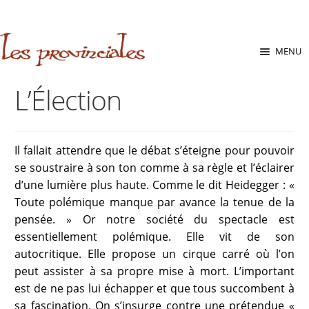
sabara great ass.pop over to this website
site
babe flashes her
big tits and screwed.
Aller
Aller
MENU
à
au
la
contenu
L’Élection
navigation
Il fallait attendre que le débat s’éteigne pour pouvoir
se soustraire à son ton comme à sa règle et l’éclairer
d’une lumière plus haute. Comme le dit Heidegger : «
Toute polémique manque par avance la tenue de la
pensée. » Or notre société du spectacle est
essentiellement polémique. Elle vit de son
autocritique. Elle propose un cirque carré où l’on
peut assister à sa propre mise à mort. L’important
est de ne pas lui échapper et que tous succombent à
sa fascination. On s’insurge contre une prétendue «