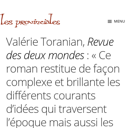
sabara great ass.pop over to this website
site
babe flashes her
big tits and screwed.
Aller
Aller
MENU
à
au
la
contenu
Valérie Toranian,
Revue
navigation
des deux mondes
: « Ce
roman restitue de façon
complexe et brillante les
différents courants
d’idées qui traversent
l’époque mais aussi les