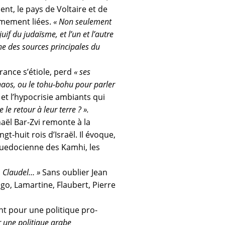
ent, le pays de Voltaire et de
imement liées.
« Non seulement
uif du judaïsme, et l’un et l’autre
une des sources principales du
 France s’étiole, perd
« ses
chaos, ou le tohu-bohu pour parler
t l’hypocrisie ambiants qui
le retour à leur terre ? ».
haël Bar-Zvi remonte à la
t-huit rois d’Israël. Il évoque,
nguedocienne des Kamhi, les
, Claudel… »
Sans oublier Jean
go, Lamartine, Flaubert, Pierre
ant pour une politique pro-
r une politique arabe