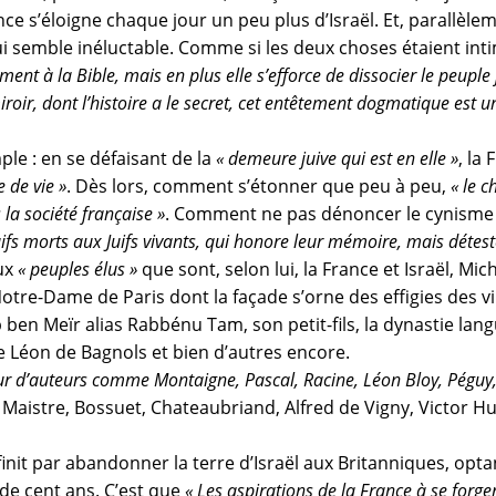
ce s’éloigne chaque jour un peu plus d’Israël. Et, parallèlem
 semble inéluctable. Comme si les deux choses étaient int
nt à la Bible, mais en plus elle s’efforce de dissocier le peuple j
 miroir, dont l’histoire a le secret, cet entêtement dogmatique est 
ple : en se défaisant de la
« demeure juive qui est en elle »
, la
e de vie »
. Dès lors, comment s’étonner que peu à peu,
« le 
 la société française »
. Comment ne pas dénoncer le cynisme e
Juifs morts aux Juifs vivants, qui honore leur mémoire, mais déteste 
eux
« peuples élus »
que sont, selon lui, la France et Israël, Mic
tre-Dame de Paris dont la façade s’orne des effigies des ving
b ben Meïr alias Rabbénu Tam, son petit-fils, la dynastie la
 Léon de Bagnols et bien d’autres encore.
œur d’auteurs comme Montaigne, Pascal, Racine, Léon Bloy, Péguy
Maistre, Bossuet, Chateaubriand, Alfred de Vigny, Victor Hu
 finit par abandonner la terre d’Israël aux Britanniques, opt
de cent ans. C’est que
« Les aspirations de la France à se forge