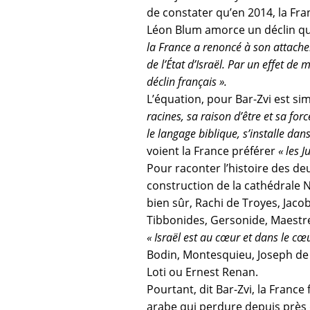
de constater qu’en 2014, la Fran
Léon Blum amorce un déclin qui
la France a renoncé à son attacheme
de l’État d’Israël. Par un effet de
déclin français ».
L’équation, pour Bar-Zvi est sim
racines, sa raison d’être et sa forc
le langage biblique, s’installe dans
voient la France préférer
« les 
Pour raconter l’histoire des d
construction de la cathédrale No
bien sûr, Rachi de Troyes, Jaco
Tibbonides, Gersonide, Maestre
« Israël est au cœur et dans le c
Bodin, Montesquieu, Joseph de 
Loti ou Ernest Renan.
Pourtant, dit Bar-Zvi, la France
arabe qui perdure depuis près 