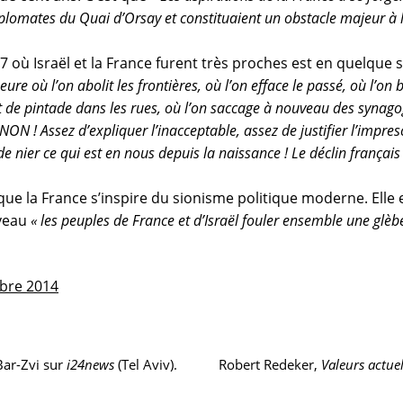
iplomates du Quai d’Orsay et constituaient un obstacle majeur à
7 où Israël et la France furent très proches est en quelque 
heure où l’on abolit les frontières, où l’on efface le passé, où l’on
ot de pintade dans les rues, où l’on saccage à nouveau des synago
N ! Assez d’expliquer l’inacceptable, assez de justifier l’impresc
de nier ce qui est en nous depuis la naissance ! Le déclin français
 que la France s’inspire du sionisme politique moderne. Elle 
uveau
« les peuples de France et d’Israël fouler ensemble une glè
bre 2014
Article
Bar-Zvi sur
i24news
(Tel Aviv).
Robert Redeker,
Valeurs actuel
suivant :