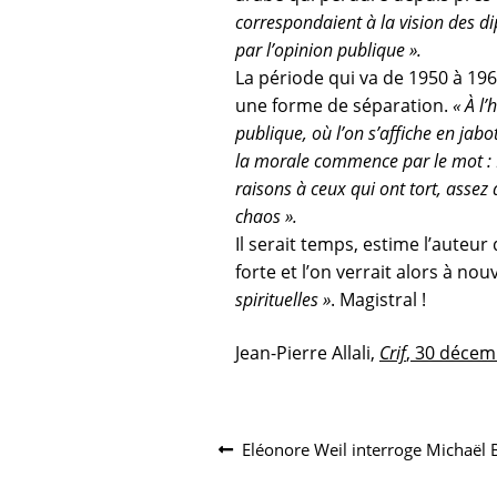
correspondaient à la vision des d
par l’opinion publique ».
La période qui va de 1950 à 196
une forme de séparation.
« À l’
publique, où l’on s’affiche en jab
la morale commence par le mot : NO
raisons à ceux qui ont tort, assez 
chaos ».
Il serait temps, estime l’auteur
forte et l’on verrait alors à no
spirituelles »
. Magistral !
Jean-Pierre Allali,
Crif
, 30 décem
Navigation
Article
Eléonore Weil interroge Michaël 
précédent :
de