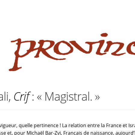
 website
site
babe flashes her big tits and screwed.
li,
Crif
: « Magistral. »
 vigueur, quelle pertinence ! La relation entre la France et I
esse et, pour Michaël Bar-Zvi, Français de naissance, aujourd’h