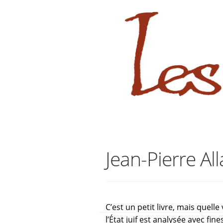
sabara great ass.pop over to this
Aller
Aller
à
au
la
contenu
navigation
Jean-Pierre Alla
C’est un petit livre, mais quelle
l’État juif est analysée avec fin