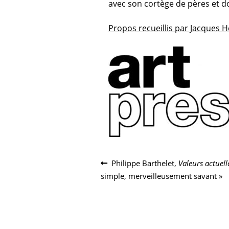
avec son cortège de pères et do
Propos recueillis par Jacques 
Navigation
Article
Philippe Barthelet,
Valeurs actuell
précédent :
simple, merveilleusement savant »
de
l’article