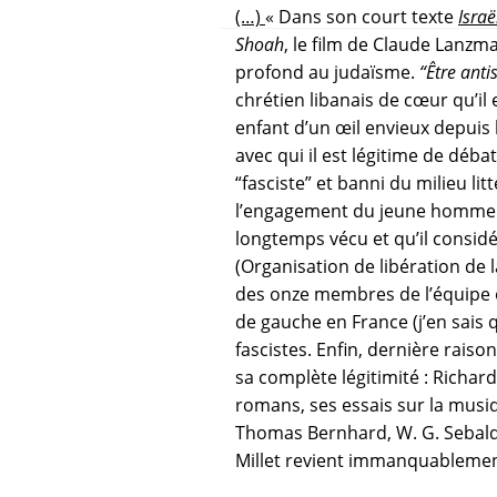
(…)
« Dans son court texte
Israë
Shoah
, le film de Claude Lanzm
profond au judaïsme.
“Être antis
chrétien libanais de cœur qu’il e
enfant d’un œil envieux depuis
avec qui il est légitime de débat
“fasciste” et banni du milieu lit
l’engagement du jeune homme de v
longtemps vécu et qu’il considé
(Organisation de libération de
des onze membres de l’équipe ol
de gauche en France (j’en sais 
fascistes. Enfin, dernière rais
sa complète légitimité : Richard
romans, ses essais sur la musiq
Thomas Bernhard, W. G. Sebald, 
Millet revient immanquablement 