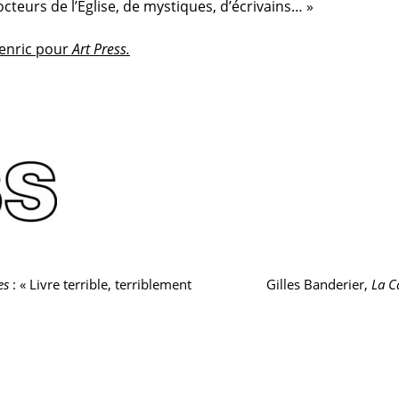
cteurs de l’Église, de mystiques, d’écrivains… »
Henric pour
Art Press.
Article
es
: « Livre terrible, terriblement
Gilles Banderier,
La Ca
suivant :