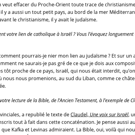
m veut effacer du Proche-Orient toute trace de christianisme
 il y a aussi un tout petit pays, au bord de la mer Méditerra
vant le christianisme, il y avait le judaïsme.
nt votre lien de catholique à Israël ? Vous l’évoquez longuement 
comment pourrais-je nier mon lien au judaïsme ? Et sur un a
ment ne saurais-je pas gré de ce que je dois aux composite
s tôt proche de ce pays, Israël, qui nous était interdit, qu
où nous nous promenions, au sud du Liban, comme ce châtea
lée
.
tre lecture de la Bible, de l’Ancien Testament, à l’exemple de C
inciales, a republié le texte de
Claudel,
Une voix sur Israël
,
un
nscris tout à fait dans cette concaténation. Je pense aussi 
re que Kafka et Levinas admiraient. La Bible, oui, voilà qu