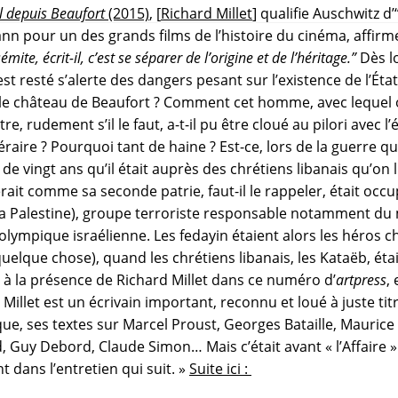
l depuis Beaufort
(2015)
, [
Richard Millet
] qualifie Auschwitz d
ann pour un des grands films de l’histoire du cinéma, affir
émite, écrit-il, c’est se séparer de l’origine et de l’héritage.”
Dès lo
st resté s’alerte des dangers pesant sur l’existence de l’État 
 le château de Beaufort ? Comment cet homme, avec lequel 
tre, rudement s’il le faut, a-t-il pu être cloué au pilori avec 
téraire ? Pourquoi tant de haine ? Est-ce, lors de la guerre qu
ingt ans qu’il était auprès des chrétiens libanais qu’on lui 
rait comme sa seconde patrie, faut-il le rappeler, était occ
 la Palestine), groupe terroriste responsable notamment d
ympique israélienne. Les fedayin étaient alors les héros ch
quelque chose), quand les chrétiens libanais, les Kataëb, é
on à la présence de Richard Millet dans ce numéro d’
artpress
, 
 Millet est un écrivain important, reconnu et loué à juste tit
ue, ses textes sur Marcel Proust, Georges Bataille, Maurice 
Guy Debord, Claude Simon… Mais c’était avant « l’Affaire ».
dans l’entretien qui suit. »
Suite ici :