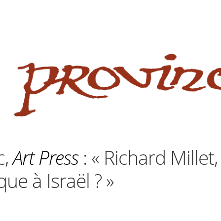
 website
site
babe flashes her big tits and screwed.
c,
Art Press
: « Richard Millet,
que à Israël ? »