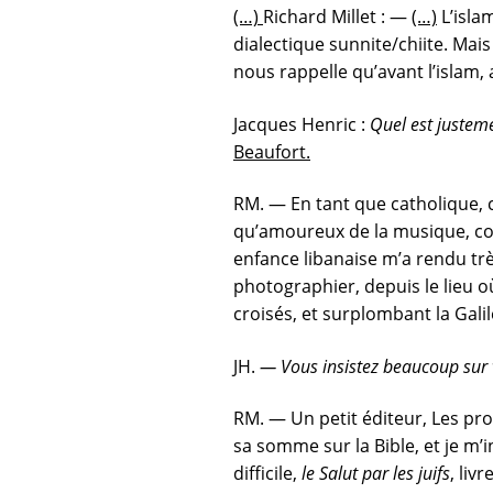
(…)
Richard Millet : —
(…)
L’isla
dialectique sunnite/chiite. Mais
nous rappelle qu’avant l’islam, a
Jacques Henric :
Quel est justeme
Beaufort.
RM. — En tant que catholique, 
qu’amoureux de la musique, com
enfance libanaise m’a rendu trè
photographier, depuis le lieu 
croisés, et surplombant la Gali
JH.
— Vous insistez beaucoup sur vo
RM. — Un petit éditeur, Les prov
sa somme sur la Bible, et je m’i
difficile,
le Salut par les juifs
, liv