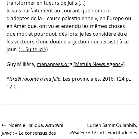
transformer en tueurs de Juifs.(…)
Je suis parfaitement au courant que nombre
d’adeptes de la « cause palestinienne », en Europe ou
en Amérique, ont vu et entendu les mêmes choses
que moi, et pourquoi, dès lors, je les considère être
les vecteurs d’une double abjection qui persiste à ce
jour.
(… Suite ici^)
Guy Millière,
menapress.org (Metula News Agency)
*
Israël raconté à ma fille
, Les provinciales, 2016, 124 p.,
12 €.
,
Navigation
Article
Article
Noémie Halioua,
Actualité
Lucien Samir Oulahbib,
précédent :
suivant :
Résilience TV
: « L’exactitude des
Juive
: « Le consensus des
de