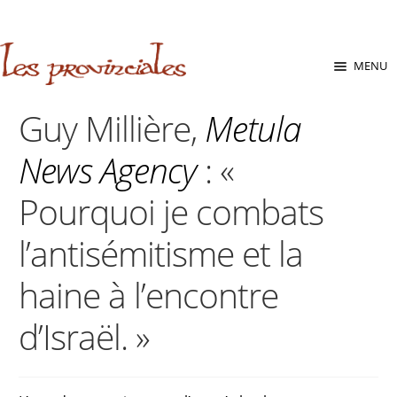
sabara great ass.pop over to this website
site
babe flashes her
big tits and screwed.
Aller
Aller
MENU
à
au
la
contenu
Guy Millière,
Metula
navigation
News Agency
: «
Pourquoi je combats
l’antisémitisme et la
haine à l’encontre
d’Israël. »