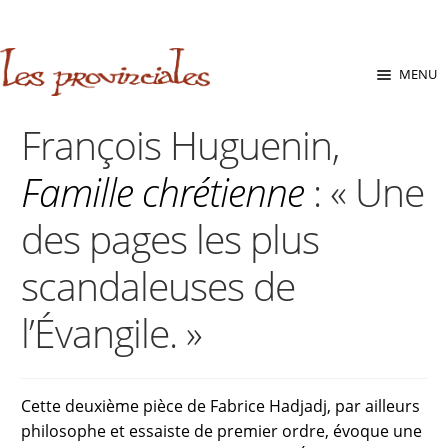
sabara great ass.pop over to this website
site
babe flashes her
big tits and screwed.
Aller
Aller
MENU
à
au
la
contenu
François Huguenin,
navigation
Famille chrétienne
: « Une
des pages les plus
scandaleuses de
l’Évangile. »
Cette deuxième pièce de Fabrice Hadjadj, par ailleurs
philosophe et essaiste de premier ordre, évoque une