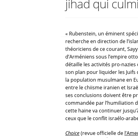
jihad qui culm
« Rubenstein, un éminent spéci
recherche en direction de l’isl
théoriciens de ce courant, Say
d’Arméniens sous l’empire ot
détaille les activités pro-nazie
son plan pour liquider les Juif
la population musulmane en Eur
entre le chiisme iranien et Isr
ses conclusions doivent être pri
commandée par l’humiliation des
cette haine va continuer jusqu’
ceux que le conflit israélo-ar
Choice
(revue officielle de
l’Ame