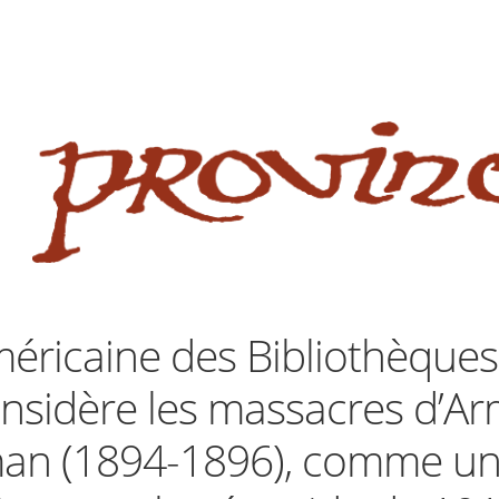
 website
site
babe flashes her big tits and screwed.
méricaine des Bibliothèques
nsidère les massacres d’A
man (1894-1896), comme u