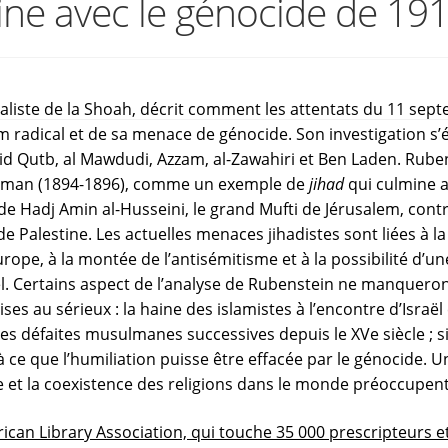
ine avec le génocide de 19
aliste de la Shoah, décrit comment les attentats du 11 sept
am radical et de sa menace de génocide. Son investigation s’
yid Qutb, al Mawdudi, Azzam, al-Zawahiri et Ben Laden. Rub
toman (1894-1896), comme un exemple de
jihad
qui culmine a
s de Hadj Amin al-Husseini, le grand Mufti de Jérusalem, contr
s de Palestine. Les actuelles menaces jihadistes sont liées 
ope, à la montée de l’antisémitisme et à la possibilité d’u
aël. Certains aspect de l’analyse de Rubenstein ne manqueront
ses au sérieux : la haine des islamistes à l’encontre d’Israël
 défaites musulmanes successives depuis le XVe siècle ; si l
à ce que l’humiliation puisse être effacée par le génocide. U
abe et la coexistence des religions dans le monde préoccu
rican Library Association, qui touche 35 000 prescripteurs e