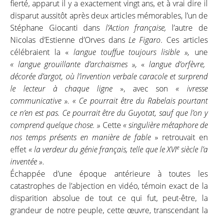
fierté, apparut il y a exactement vingt ans, et à vrai dire il
disparut aussitôt après deux articles mémorables, l’un de
Stéphane Giocanti dans
l’Action française,
l’autre de
Nicolas d’Estienne d’Orves dans
Le Figaro
. Ces articles
célébraient la «
langue touffue toujours lisible »,
une
« langue grouillante d’archaïsmes »,
«
langue d’orfèvre,
décorée d’argot, où l’invention verbale caracole et surprend
le lecteur à chaque ligne
», avec son
« ivresse
communicative ».
«
Ce pourrait être du Rabelais pourtant
ce n’en est pas. Ce pourrait être du Guyotat, sauf que l’on y
comprend quelque chose. »
Cette
« singulière métaphore de
nos temps présents en manière de fable
»
retrouvait en
e
effet
« la verdeur du génie français, telle que le XVI
siècle l’a
inventée »
.
Échappée d’une époque antérieure à toutes les
catastrophes de l’abjection en vidéo, témoin exact de la
disparition absolue de tout ce qui fut, peut-être, la
grandeur de notre peuple, cette œuvre, transcendant la