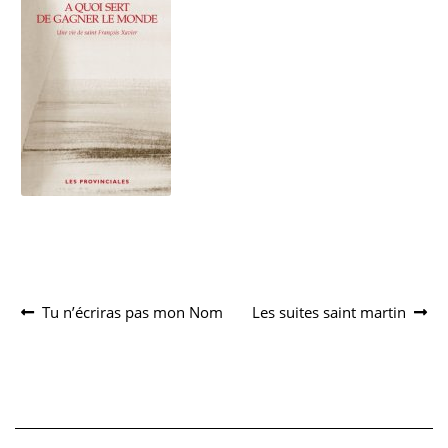
Navigation
Article
Article
Tu n’écriras pas mon Nom
Les suites saint martin
précédent :
suivant :
de
l’article