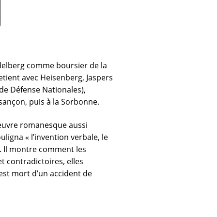
idelberg comme boursier de la
etient avec Heisenberg, Jaspers
 de Défense Nationales),
esançon, puis à la Sorbonne.
e œuvre romanesque aussi
igna « l’invention verbale, le
e. Il montre comment les
t contradictoires, elles
est mort d’un accident de