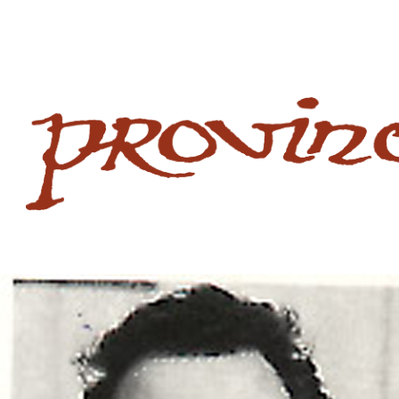
 website
site
babe flashes her big tits and screwed.