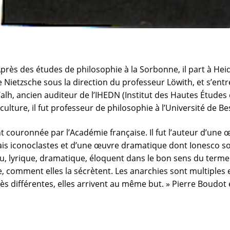
Après des études de philosophie à la Sorbonne, il part à He
 Nietzsche sous la direction du professeur Löwith, et s’entr
alh, ancien auditeur de l’IHEDN (Institut des Hautes Études
culture, il fut professeur de philosophie à l’Université de B
nt couronnée par l’Académie française. Il fut l’auteur d’un
ais iconoclastes et d’une œuvre dramatique dont Ionesco soul
eau, lyrique, dramatique, éloquent dans le bon sens du term
, comment elles la sécrètent. Les anarchies sont multiples e
s différentes, elles arrivent au même but. » Pierre Boudot 